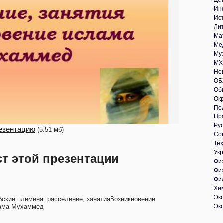
Де
Ин
Ис
Ли
Ма
Ме
Му
МХ
Но
ОБ
Об
Ок
Пе
Пр
Рус
езентацию
(5.51 мб)
Со
Те
Укр
ст этой презентации
Фи
Фи
Фи
Хи
Эк
бские племена: расселение, занятияВозникновение
ама Мухаммед
Эк