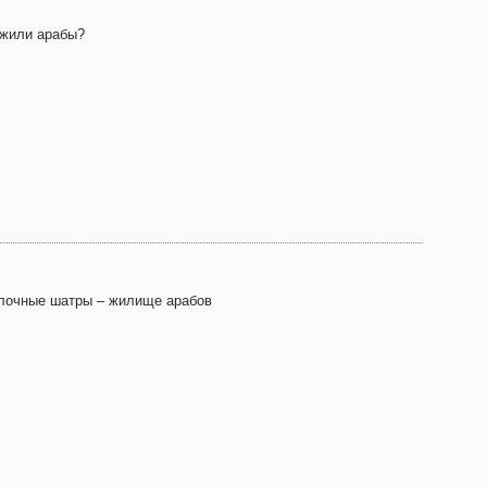
 жили арабы?
лочные шатры – жилище арабов