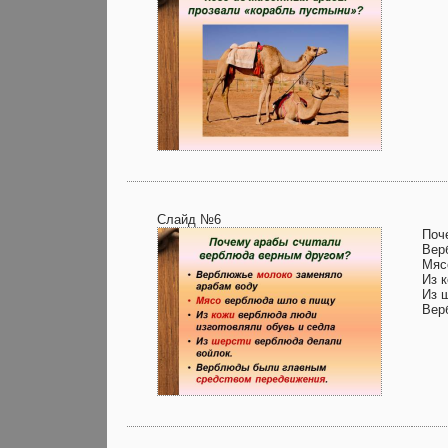
Слайд №6
Поч
Вер
Мяс
Из 
Из 
Вер