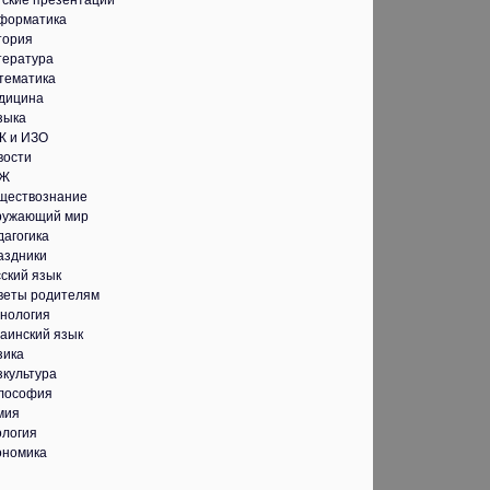
тские презентации
форматика
тория
тература
тематика
дицина
зыка
К и ИЗО
вости
Ж
ществознание
ружающий мир
дагогика
аздники
ский язык
веты родителям
хнология
аинский язык
зика
зкультура
лософия
мия
ология
ономика