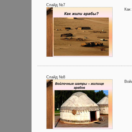
Слайд №7
Как
Слайд №8
Вой