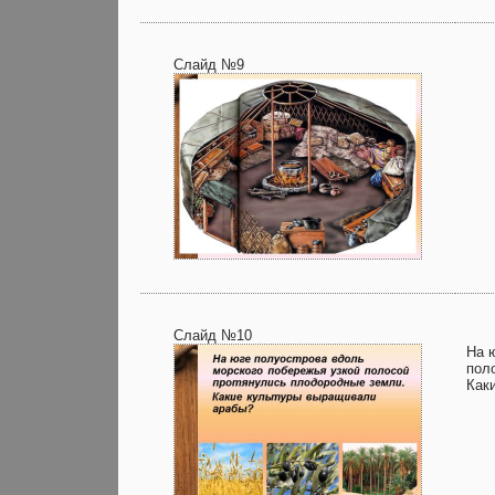
Слайд №9
Слайд №10
На 
пол
Как