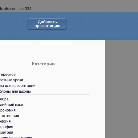
ok.php
on line
324
Добавить
презентацию
ольшой сборник презентаций в помощь
кольнику.
Категории
тересное
лезные уроки
ны для презентаций
блоны для школы
гебра
лийский язык
трономия
 категории
ология
ография
ометрия