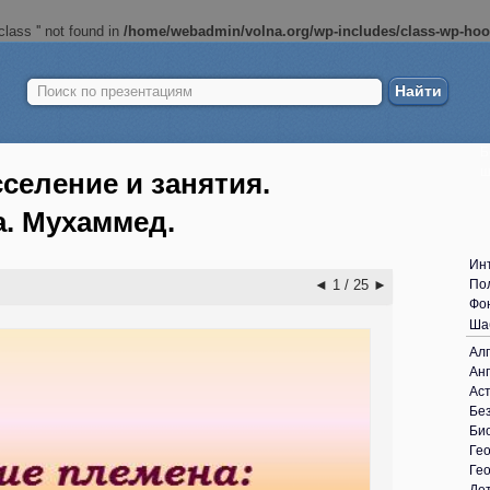
lass '' not found in
/home/webadmin/volna.org/wp-includes/class-wp-ho
Найти:
Б
ш
селение и занятия.
. Мухаммед.
Ин
◄
1 / 25
►
По
Фо
Ша
Ал
Анг
Ас
Без
Би
Ге
Ге