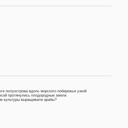
юге полуострова вдоль морского побережья узкой
осой протянулись плодородные земли.
ие культуры выращивали арабы?