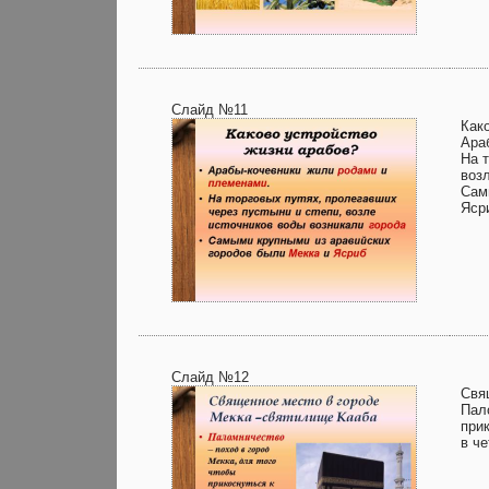
Слайд №11
Как
Ара
На 
воз
Сам
Яср
Слайд №12
Свя
Пал
при
в ч