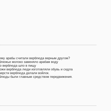
ему арабы считали верблюда верным другом?
блюжье молоко заменяло арабам воду
о верблюда шло в пищу
кожи верблюда люди изготовляли обувь и седла
шерсти верблюда делали войлок.
блюды были главным средством передвижения.