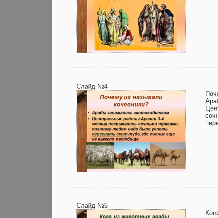
Слайд №4
Поч
Ара
Цен
соч
пер
Слайд №5
Ког