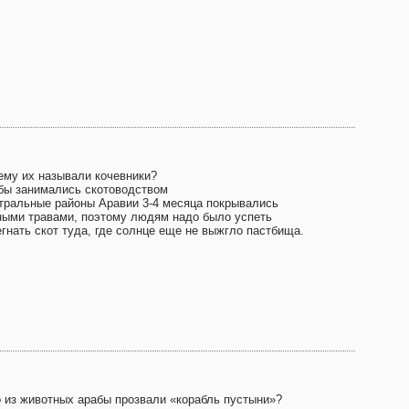
ему их называли кочевники?
бы занимались скотоводством
тральные районы Аравии 3-4 месяца покрывались
ными травами, поэтому людям надо было успеть
егнать скот туда, где солнце еще не выжгло пастбища.
о из животных арабы прозвали «корабль пустыни»?