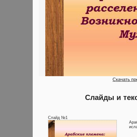
Скачать пр
Слайды и тек
Слайд №1
Ара
исл