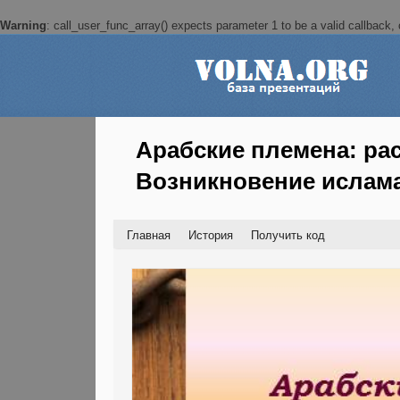
Warning
: call_user_func_array() expects parameter 1 to be a valid callback, c
Арабские племена: рас
Возникновение ислама
Главная
История
Получить код