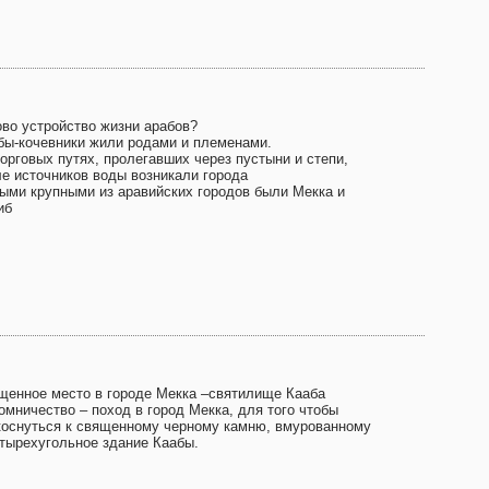
ово устройство жизни арабов?
бы-кочевники жили родами и племенами.
торговых путях, пролегавших через пустыни и степи,
ле источников воды возникали города
ыми крупными из аравийских городов были Мекка и
иб
щенное место в городе Мекка –святилище Кааба
омничество – поход в город Мекка, для того чтобы
коснуться к священному черному камню, вмурованному
етырехугольное здание Каабы.