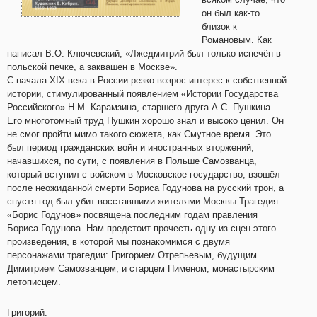
он был как-то
близок к
Романовым. Как
написал В.О. Ключевский, «Лжедмитрий был только испечён в
польской печке, а заквашен в Москве».
С начала XIX века в России резко возрос интерес к собственной
истории, стимулированный появлением «Истории Государства
Российского» Н.М. Карамзина, старшего друга А.С. Пушкина.
Его многотомный труд Пушкин хорошо знал и высоко ценил. Он
не смог пройти мимо такого сюжета, как Смутное время. Это
был период гражданских войн и иностранных вторжений,
начавшихся, по сути, с появления в Польше Самозванца,
который вступил с войском в Московское государство, взошёл
после неожиданной смерти Бориса Годунова на русский трон, а
спустя год был убит восставшими жителями Москвы.Трагедия
«Борис Годунов» посвящена последним годам правления
Бориса Годунова. Нам предстоит прочесть одну из сцен этого
произведения, в которой мы познакомимся с двумя
персонажами трагедии: Григорием Отрепьевым, будущим
Димитрием Самозванцем, и старцем Пименом, монастырским
летописцем.
Григорий.