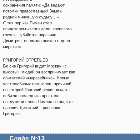
сохранения памяти: «Да ведают
потомки православных/ Земли
родной минувшую судьбу…».
С тех пор как Пимен стал
свидетелем «злого дела, кровавого
греха» – убийства царевича
Димитрия, он «мало вникал в дела
мирские».
ГРИГОРИЙ ОТРЕПЬЕВ
Во сне Григорий видит Москву «с
высоты», людей он воспринимает как
обитателей «муравейника». Кроме
честолюбивых помыслов, причиной,
по которой Григорий решил выдать
себя за наследника престола
послужили слова Пимена о том, что
царевич Димитрий – ровесник
Григория.
Слайд №13