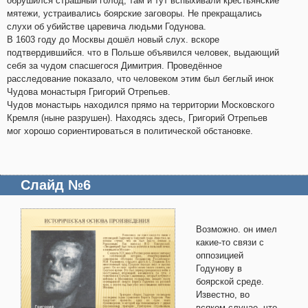
обрушился страшный голод, там и тут вспыхивали крестьянские
мятежи, устраивались боярские заговоры. Не прекращались
слухи об убийстве царевича людьми Годунова.
В 1603 году до Москвы дошёл новый слух. вскоре
подтвердившийся. что в Польше объявился человек, выдающий
себя за чудом спасшегося Димитрия. Проведённое
расследование показало, что человеком этим был беглый инок
Чудова монастыря Григорий Отрепьев.
Чудов монастырь находился прямо на территории Московского
Кремля (ныне разрушен). Находясь здесь, Григорий Отрепьев
мог хорошо сориентироваться в политической обстановке.
Слайд №6
Возможно. он имел
какие-то связи с
оппозицией
Годунову в
боярской среде.
Известно, во
всяком случае, что