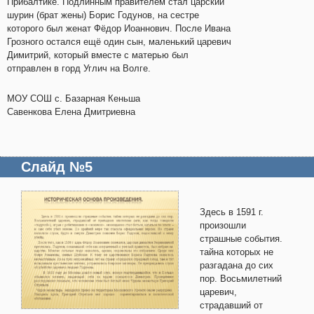
Прибалтике. Подлинным правителем стал царский
шурин (брат жены) Борис Годунов, на сестре
которого был женат Фёдор Иоаннович. После Ивана
Грозного остался ещё один сын, маленький царевич
Димитрий, который вместе с матерью был
отправлен в горд Углич на Волге.
МОУ СОШ с. Базарная Кеньша
Савенкова Елена Дмитриевна
Слайд №5
Здесь в 1591 г.
произошли
страшные события.
тайна которых не
разгадана до сих
пор. Восьмилетний
царевич,
страдавший от