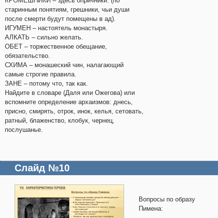
КРОМЕШНИКИ – здесь опричники. (по
старинным понятиям, грешники, чьи души
после смерти будут помещены в ад).
ИГУМЕН – настоятель монастыря.
АЛКАТЬ – сильно желать.
ОБЕТ – торжественное обещание,
обязательство.
СХИМА – монашеский чин, налагающий
самые строгие правила.
ЗАНЕ – потому что, так как.
Найдите в словаре (Даля или Ожегова) или
вспомните определение архаизмов: днесь,
присно, смирять, отрок, инок, келья, сетовать,
ратный, блаженство, клобук, чернец,
послушанье.
Слайд №10
Вопросы по образу
Пимена: