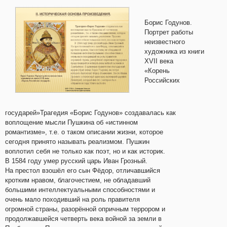
Борис Годунов.
Портрет работы
неизвестного
художника из книги
XVII века
«Корень
Российских
государей»Трагедия «Борис Годунов» создавалась как
воплощение мысли Пушкина об «истинном
романтизме», т.е. о таком описании жизни, которое
сегодня принято называть реализмом. Пушкин
воплотил себя не только как поэт, но и как историк.
В 1584 году умер русский царь Иван Грозный.
На престол взошёл его сын Фёдор, отличавшийся
кротким нравом, благочестием, не обладавший
большими интеллектуальными способностями и
очень мало походивший на роль правителя
огромной страны, разорённой опричным террором и
продолжавшейся четверть века войной за земли в