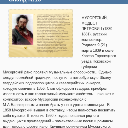
МУСОРГСКИЙ,
МОДЕСТ
ПЕТРОВИЧ (1839–
1881), русский
композитор.
Родился 9 (21)
марта 1839 в селе
Карево Торопецкого
уезда Псковской
губернии.
Мусоргский рано проявил музыкальные способности.. Однако,
следуя семейной традиции, поступил в петербургскую Школу
гвардейских подпрапорщиков и кавалерийских юнкеров,
которую окончил в 1856. Став офицером гвардии, приобрел
известность и как талантливый музыкант-любитель – пианист и
композитор; вскоре Мусоргский познакомился с
М.А.Балакиревым и начал брать у него уроки композиции . В
1858 Мусоргский вышел в отставку, чтобы полностью посвятить
себя музыке. В течение 1860-х годов появился ряд его
выдающихся произведений – замечательные песни и романсы
для голоса с фортепиано. Крупным сочинением Мусоргского,