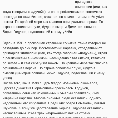
припадков
эпилепсии (или, как
тогда говорили «падучей»), играя с ребятишками в «ножички».
неожиданно стал биться, кататься по земле – и сам себя убил
ножом. По крайней мере так гласила официальная версия. По
стране поползли слухи, будто в смерти Димитрия повинен
Борис Годунов, подославший к нему убийц.
Здесь в 1591 г. произошли страшные события. тайна которых не
разгадана до сих пор. Восьмилетний царевич, страдавший от
припадков эпилепсии (или, как тогда говорили «падучей»), играя
с ребятишками в «ножички». неожиданно стал биться, кататься
по земле – и сам себя убил ножом. По крайней мере так гласила
официальная версия. По стране поползли слухи, будто в
смерти Димитрия повинен Борис Годунов, подославший к нему
убийц.
После того, как в 1598 г. царь Фёдор Иоаннович скончался,
царская династия Рюриковичей пресеклась. Годунов,
показавший себя как искушенный и умелый правитель, был
избран на царство. Многие сильные люди оказались, однако,
недовольны его избранием. Среди них бояре Романовы, князья
Шуйские. К тому же царствование Бориса Годунова оказалось
несчастливым. Из-за трёх неурожайных лет на страну