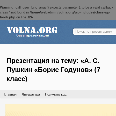
Warning
: call_user_func_array() expects parameter 1 to be a valid callback,
class '' not found in
/home/webadmin/volna.org/wp-includes/class-wp-
hook.php
on line
324
Найти:
Презентация на тему: «А. С.
Пушкин «Борис Годунов» (7
класс)
Главная
Литература
Получить код