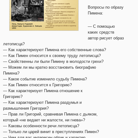
Вопросы по образу
Пимена:
— С помощью
каких средств
автор рисует образ
летописца?
— Как характеризуют Пимена его собственные слова?
— Как Пимен относится к своему труду летописца?
— Свойственны ли были Пимену в молодости грехи?
— Можем ли мы кратко восстановить биографию
Пимена?
— Какое событие изменило судьбу Пимена?
— Как Пимен относится к Григорию?
— Как характеризует Пимена отношение к
Григорию?
— Как характеризуют Пимена раздумья и
размышления Григория?
— Прав ли Григорий, сравнивая Пимена с дьяком,
который «не ведает ни жалости, ни гнева»?
— Каковы особенности речи летописца?
— Только ли царей винит в преступлениях Пимен?
— Чем для вас интересен облик и характер