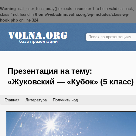
Warning
: call_user_func_array() expects parameter 1 to be a valid callback,
class '' not found in
/home/webadmin/volna.org/wp-includes/class-wp-
hook.php
on line
324
Найти:
Презентация на тему:
«Жуковский — «Кубок» (5 класс)
Главная
Литература
Получить код