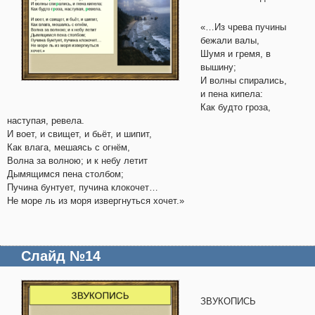
«…Из чрева пучины
бежали валы,
Шумя и гремя, в
вышину;
И волны спирались,
и пена кипела:
Как будто гроза,
наступая, ревела.
И воет, и свищет, и бьёт, и шипит,
Как влага, мешаясь с огнём,
Волна за волною; и к небу летит
Дымящимся пена столбом;
Пучина бунтует, пучина клокочет…
Не море ль из моря извергнуться хочет.»
Слайд №14
ЗВУКОПИСЬ