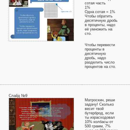
сотая часть
1%
Одна сотая = 1%
Чтобы обратить
десятичную дробь
в проценты, надо
её умножить на
сто.
Чтобы перевести
проценты в
десятичную
дробь, надо
разделить число
процентов на сто.
Слайд №9
Матроскин, реши
задачу! Сколько
весит твой
бутерброд, если
ты израсходовал
10% колбасы от
500 грамм, 7%