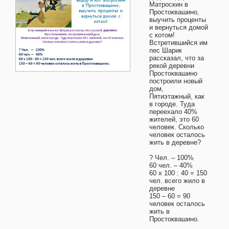
Матроскин в
Простоквашино,
выучить проценты
и вернуться домой
с котом!
Встретившийся им
пес Шарик
рассказал, что за
рекой деревни
Простоквашино
построили новый
дом,
Пятиэтажный, как
в городе. Туда
переехало 40%
жителей, это 60
человек. Сколько
человек осталось
жить в деревне?
? Чел. – 100%
60 чел. – 40%
60 х 100 : 40 = 150
чел. всего жило в
деревне
150 – 60 = 90
человек осталось
жить в
Простоквашино.