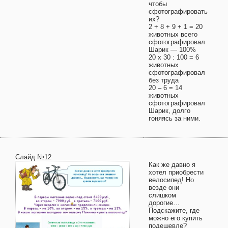
чтобы
сфотографировать
их?
2 + 8 + 9 + 1 = 20
животных всего
сфотографировал
Шарик — 100%
20 х 30 : 100 = 6
животных
сфотографировал
без труда
20 – 6 = 14
животных
сфотографировал
Шарик, долго
гоняясь за ними.
Слайд №12
Как же давно я
хотел приобрести
велосипед! Но
везде они
слишком
дорогие…
Подскажите, где
можно его купить
подешевле?