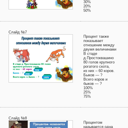
30%
20%
50%
Слайд №7
Процент также
показывает
отношение между
двумя величинами
В стаде
д.Простоквашино
80 голов крупного
рогатого скота,
из них – 60 коров.
Быков — ?
Всего коров и
быков — ?
100%
25%
75%
Слайд №8
Процентом
называется одна