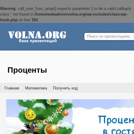
Warning
: call_user_func_array() expects parameter 1 to be a valid callback,
class '' not found in
/home/webadmin/volna.org/wp-includes/class-wp-
hook.php
on line
324
Найти:
Проценты
Главная
Математика
Получить код