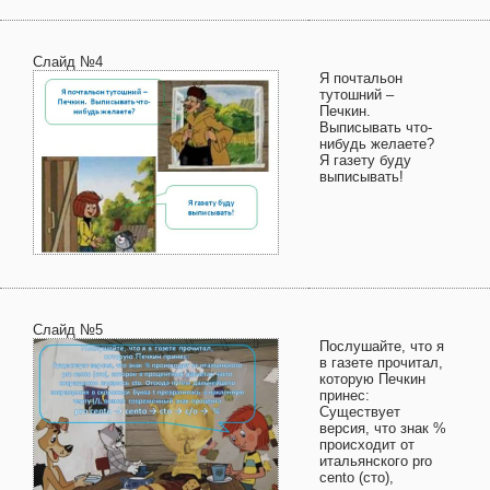
Слайд №4
Я почтальон
тутошний –
Печкин.
Выписывать что-
нибудь желаете?
Я газету буду
выписывать!
Слайд №5
Послушайте, что я
в газете прочитал,
которую Печкин
принес:
Существует
версия, что знак %
происходит от
итальянского pro
cento (сто),