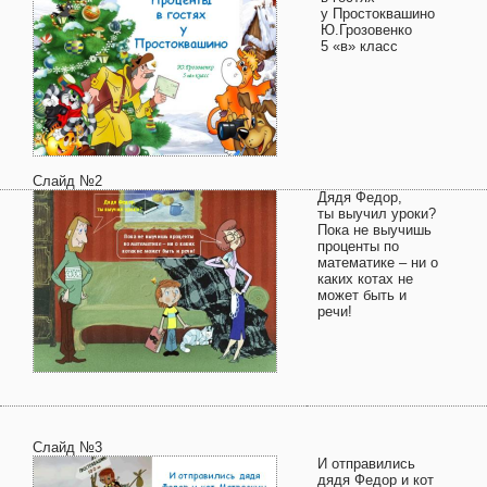
у Простоквашино
Ю.Грозовенко
5 «в» класс
Слайд №2
Дядя Федор,
ты выучил уроки?
Пока не выучишь
проценты по
математике – ни о
каких котах не
может быть и
речи!
Слайд №3
И отправились
дядя Федор и кот