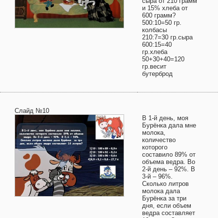
сыра от 210 грамм
и 15% хлеба от
600 грамм?
500:10=50 гр.
колбасы
210:7=30 гр.сыра
600:15=40
гр.хлеба
50+30+40=120
гр.весит
бутерброд
Слайд №10
В 1-й день, моя
Бурёнка дала мне
молока,
количество
которого
составило 89% от
объема ведра. Во
2-й день – 92%. В
3-й – 96%.
Сколько литров
молока дала
Бурёнка за три
дня, если объем
ведра составляет