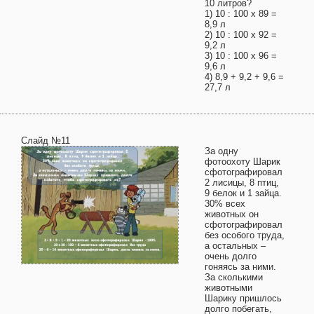
10 литров?
1) 10 : 100 х 89 =
8,9 л
2) 10 : 100 х 92 =
9,2 л
3) 10 : 100 х 96 =
9,6 л
4) 8,9 + 9,2 + 9,6 =
27,7 л
Слайд №11
За одну
фотоохоту Шарик
сфотографировал
2 лисицы, 8 птиц,
9 белок и 1 зайца.
30% всех
животных он
сфотографировал
без особого труда,
а остальных –
очень долго
гоняясь за ними.
За сколькими
животными
Шарику пришлось
долго побегать,