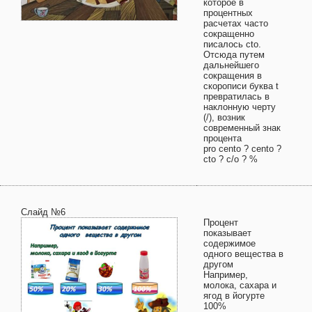
которое в
процентных
расчетах часто
сокращенно
писалось cto.
Отсюда путем
дальнейшего
сокращения в
скорописи буква t
превратилась в
наклонную черту
(/), возник
современный знак
процента
pro cento ? cento ?
cto ? c/o ? %
Слайд №6
Процент
показывает
содержимое
одного вещества в
другом
Например,
молока, сахара и
ягод в йогурте
100%