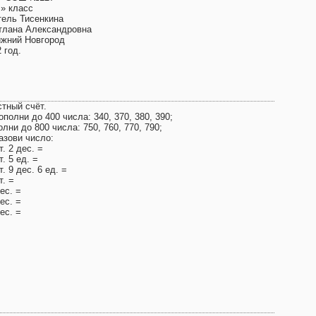
В» класс
тель Тисенкина
тлана Александровна
Нижний Новгород
 год.
стный счёт.
ополни до 400 числа: 340, 370, 380, 390;
лни до 800 числа: 750, 760, 770, 790;
азови число:
т. 2 дес. =
т. 5 ед. =
т. 9 дес. 6 ед. =
т. =
ес. =
ес. =
ес. =