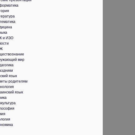
тские презентации
форматика
тория
тература
тематика
дицина
зыка
К и ИЗО
вости
Ж
ществознание
ружающий мир
дагогика
аздники
ский язык
веты родителям
хнология
аинский язык
зика
зкультура
лософия
мия
ология
ономика