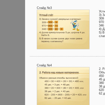
Слайд №3
Уст
3) 
309 
970 
346 
4) 
5) 
сла
Слайд №4
2. 
Объ
450 
45 д
380 
38 д
620 
62 д