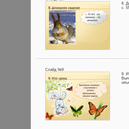
8. 
с. 5
Слайд №9
9. И
Вып
объ