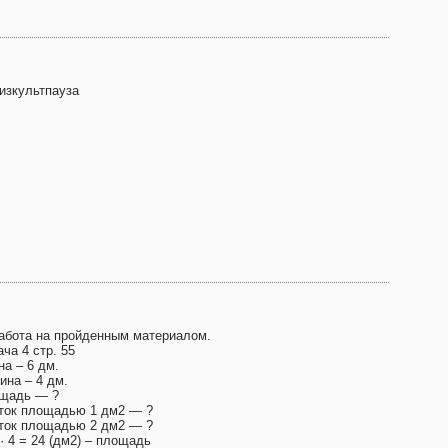
Физкультпауза
Работа на пройденным материалом.
ча 4 стр. 55
на – 6 дм.
ина – 4 дм.
щадь — ?
ток площадью 1 дм2 — ?
ток площадью 2 дм2 — ?
 · 4 = 24 (дм2) – площадь