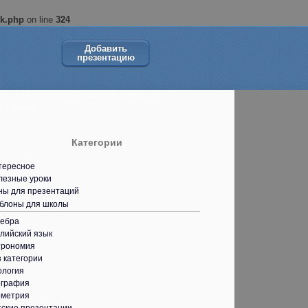
ok.php
on line
324
Добавить
презентацию
ольшой сборник презентаций в помощь
кольнику.
Категории
тересное
лезные уроки
ны для презентаций
блоны для школы
гебра
лийский язык
трономия
 категории
ология
ография
ометрия