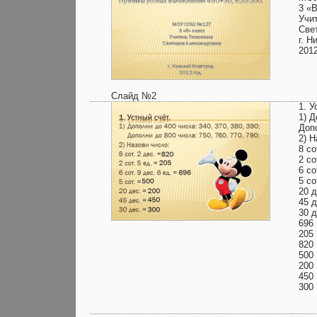
3 «
Учи
Све
г. 
2012
Слайд №2
1. У
1) Д
Допо
2) Н
8 со
2 со
6 со
5 со
20 д
45 д
30 д
696
205
820
500
200
450
300