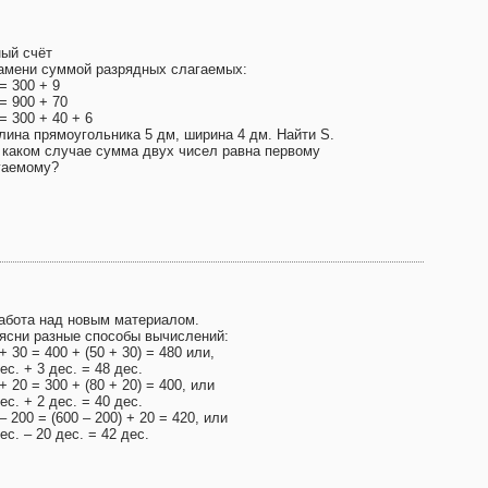
ный счёт
Замени суммой разрядных слагаемых:
= 300 + 9
= 900 + 70
= 300 + 40 + 6
Длина прямоугольника 5 дм, ширина 4 дм. Найти S.
В каком случае сумма двух чисел равна первому
гаемому?
Работа над новым материалом.
ясни разные способы вычислений:
+ 30 = 400 + (50 + 30) = 480 или,
ес. + 3 дес. = 48 дес.
+ 20 = 300 + (80 + 20) = 400, или
ес. + 2 дес. = 40 дес.
– 200 = (600 – 200) + 20 = 420, или
ес. – 20 дес. = 42 дес.