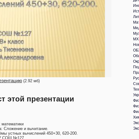
Де
Ин
Ис
Ли
Ма
Ме
Му
МХ
Но
ОБ
Об
Ок
Пе
Пр
Рус
езентацию
(2.92 мб)
Со
Те
Укр
ст этой презентации
Фи
Фи
Фи
Хи
Эк
к математики
а: Сложение и вычитание.
Эк
ёмы устных вычислений 450+30, 620-200.
 СОШ №127