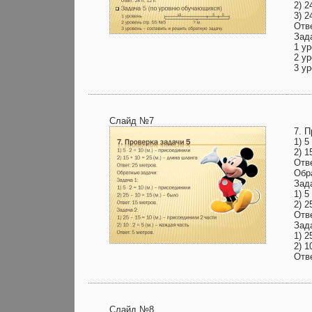
2) 2
3) 2
Отве
Зад
1 ур
2 ур
3 у
Слайд №7
7. П
1) 5
2) 1
Отве
Обр
Зад
1) 5
2) 2
Отве
Зад
1) 2
2) 1
Отве
Слайд №8