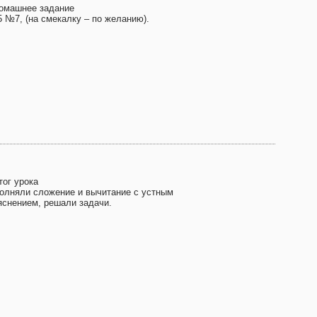
Домашнее задание
5 №7, (на смекалку – по желанию).
тог урока
олняли сложение и вычитание с устным
яснением, решали задачи.