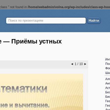
lass '' not found in
/home/webadmin/volna.org/wp-includes/class-wp-ho
Найти:
Б
ш
е — Приёмы устных
Ин
◄
1 / 10
►
По
Фо
Ша
Ал
Анг
Ас
Без
Би
Ге
Ге