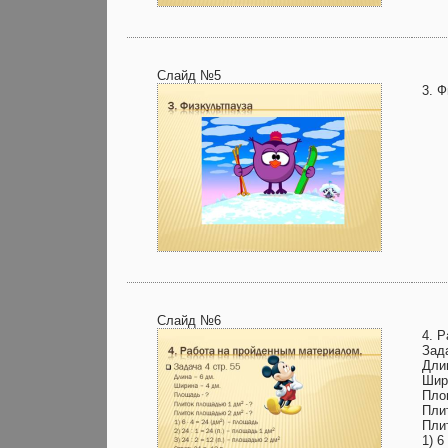
Слайд №5
3. 
Слайд №6
4. 
Зада
Дли
Шир
Пло
Пли
Пли
1) 6