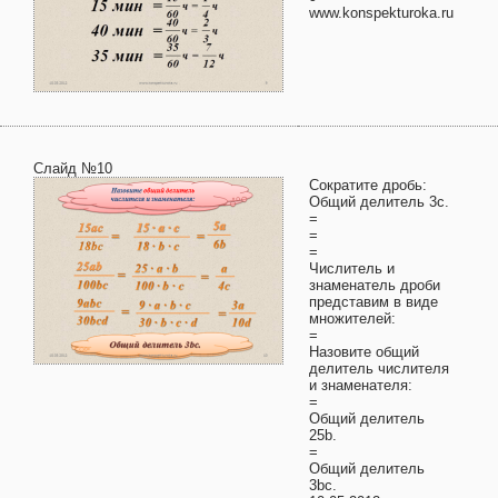
www.konspekturoka.ru
Слайд №10
Сократите дробь:
Общий делитель 3с.
=
=
=
Числитель и
знаменатель дроби
представим в виде
множителей:
=
Назовите общий
делитель числителя
и знаменателя:
=
Общий делитель
25b.
=
Общий делитель
3bc.