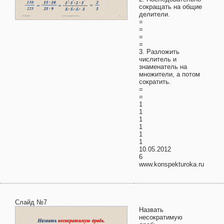
сокращать на общие
делители.
=
=
=
=
3. Разложить
числитель и
знаменатель на
множители, а потом
сократить.
=
=
1
1
1
1
1
1
10.05.2012
6
www.konspekturoka.ru
Слайд №7
Назвать
несократимую