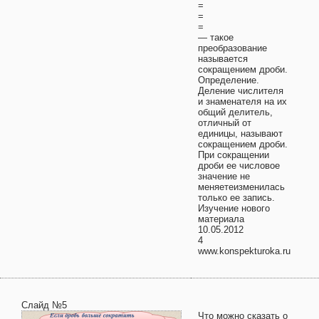
=
=
=
— такое
преобразование
называется
сокращением дроби.
Определение.
Деление числителя
и знаменателя на их
общий делитель,
отличный от
единицы, называют
сокращением дроби.
При сокращении
дроби ее числовое
значение не
меняетеизменилась
только ее запись.
Изучение нового
материала
10.05.2012
4
www.konspekturoka.ru
Слайд №5
Что можно сказать о