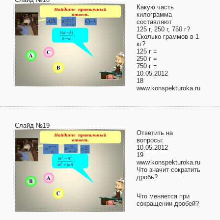
Какую часть
килограмма
составляют
125 г, 250 г, 750 г?
Сколько граммов в 1
кг?
125 г =
250 г =
750 г =
10.05.2012
18
www.konspekturoka.ru
Слайд №19
Ответить на
вопросы:
10.05.2012
19
www.konspekturoka.ru
Что значит сократить
дробь?
Что меняется при
сокращении дробей?