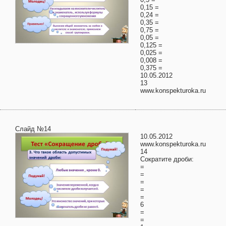
0,15 =
0,24 =
0,35 =
0,75 =
0,05 =
0,125 =
0,025 =
0,008 =
0,375 =
10.05.2012
13
www.konspekturoka.ru
Слайд №14
10.05.2012
www.konspekturoka.ru
14
Сократите дроби:
=
=
=
=
=
6
=
=