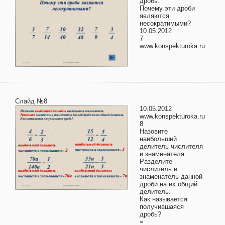
дробь.
Почему эти дроби
являются
несократимыми?
10.05.2012
7
www.konspekturoka.ru
Слайд №8
10.05.2012
www.konspekturoka.ru
8
Назовите
наибольший
делитель числителя
и знаменателя.
Разделите
числитель и
знаменатель данной
дроби на их общий
делитель.
Как называется
получившаяся
дробь?
=