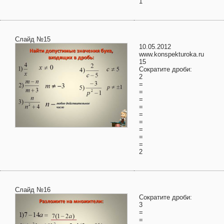
1
Слайд №15
10.05.2012
www.konspekturoka.ru
15
Сократите дроби:
2
=
=
=
=
=
=
=
=
=
2
Слайд №16
Сократите дроби:
3
=
=