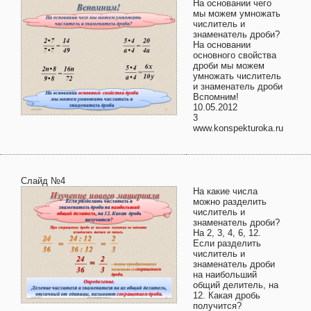
На основании чего
мы можем умножать
числитель и
знаменатель дроби?
На основании
основного свойства
дроби мы можем
умножать числитель
и знаменатель дроби
Вспомним!
10.05.2012
3
www.konspekturoka.ru
Слайд №4
На какие числа
можно разделить
числитель и
знаменатель дроби?
На 2, 3, 4, 6, 12.
Если разделить
числитель и
знаменатель дроби
на наибольший
общий делитель, на
12. Какая дробь
получится?