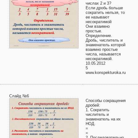
числах 2 и 3?
Если дробь больше
сократить нельзя, то
ее называют
несократимой
Они взаимно
простые.
Определение.
Дробь, числитель и
знаменатель которой
взаимно простые
числа, называется
несократимой.
10.05.2012
5
www.konspekturoka.ru
Слайд №6
Способы сокращения
дробей:
1. Сократить
числитель и
знаменатель на их
НОД.
=
=
2. Последовательно