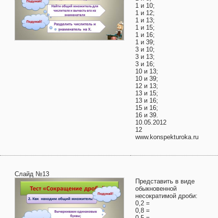
1 и 10;
1 и 12;
1 и 13;
1 и 15;
1 и 16;
1 и 39;
3 и 10;
3 и 13;
3 и 16;
10 и 13;
10 и 39;
12 и 13;
13 и 15;
13 и 16;
15 и 16;
16 и 39.
10.05.2012
12
www.konspekturoka.ru
Слайд №13
Представить в виде
обыкновенной
несократимой дроби:
0,2 =
0,8 =
0,5 =