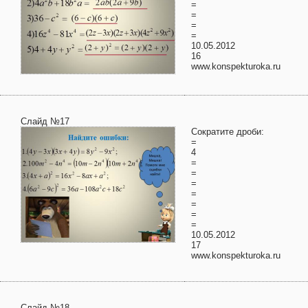
=
=
=
=
10.05.2012
16
www.konspekturoka.ru
Слайд №17
Сократите дроби:
=
4
=
=
=
=
=
=
=
10.05.2012
17
www.konspekturoka.ru
Слайд №18