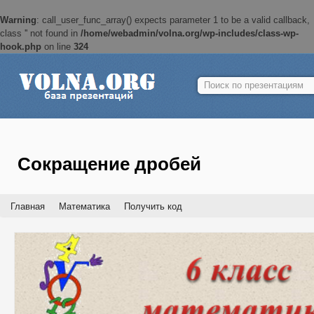
Warning
: call_user_func_array() expects parameter 1 to be a valid callback,
class '' not found in
/home/webadmin/volna.org/wp-includes/class-wp-
hook.php
on line
324
Найти:
Сокращение дробей
Главная
Математика
Получить код