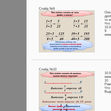
Слайд №9
Они
дро
то ж
Что
10.0
9
www.
Слайд №10
10.0
www.
10
Рав
Что
Выд