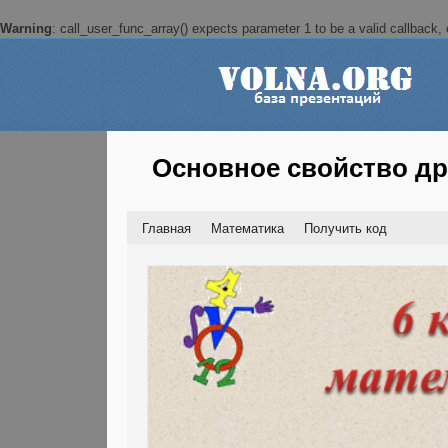
Warning
: call_user_func_array() expects parameter 1 to be a valid callback, c
Основное свойство д
Главная
Математика
Получить код