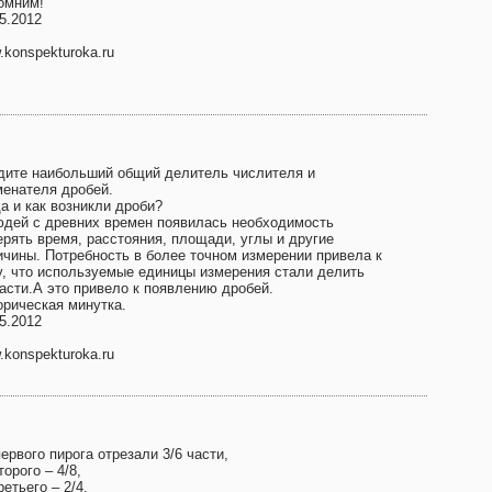
омним!
5.2012
konspekturoka.ru
дите наибольший общий делитель числителя и
менателя дробей.
а и как возникли дроби?
юдей с древних времен появилась необходимость
ерять время, расстояния, площади, углы и другие
ичины. Потребность в более точном измерении привела к
у, что используемые единицы измерения стали делить
части.А это привело к появлению дробей.
орическая минутка.
5.2012
konspekturoka.ru
ервого пирога отрезали 3/6 части,
торого – 4/8,
ретьего – 2/4.