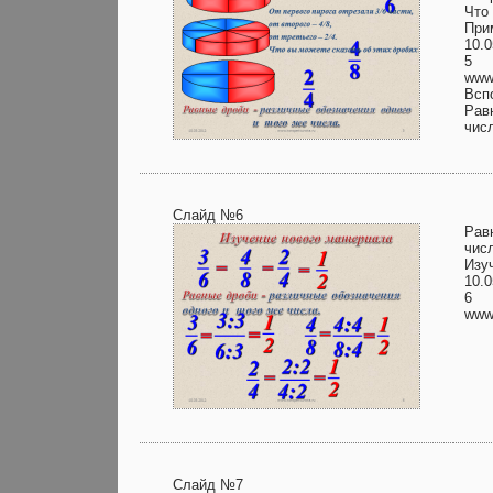
Что
При
10.0
5
www.
Всп
Рав
чис
Слайд №6
Рав
чис
Изу
10.0
6
www.
Слайд №7