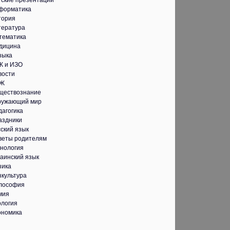
тские презентации
форматика
тория
тература
тематика
дицина
зыка
К и ИЗО
вости
Ж
ществознание
ружающий мир
дагогика
аздники
ский язык
веты родителям
хнология
аинский язык
зика
зкультура
лософия
мия
ология
ономика