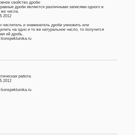
овное свойство дроби:
 равные дроби являются различными записями одного и
 же числа.
5.2012
и числитель и знаменатель дроби умножить или
делить на одно и то же натуральное число, то получится
ая ей дробь.
konspekturoka.ru
ктическая работа.
5.2012
konspekturoka.ru