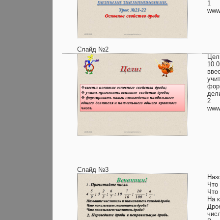
1
www.
Слайд №2
Цел
10.0
вве
учи
фор
дел
2
www.
Слайд №3
Наз
Что
Что
На 
Дро
числ