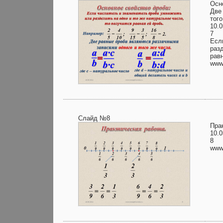
Осн
Две
того
10.0
7
Есл
раз
равн
www.
Слайд №8
Пра
10.0
8
www.