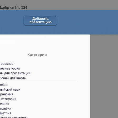
ok.php
on line
324
Добавить
презентацию
ольшой сборник презентаций в помощь
кольнику.
Категории
тересное
лезные уроки
ны для презентаций
блоны для школы
гебра
лийский язык
трономия
 категории
ология
ография
ометрия