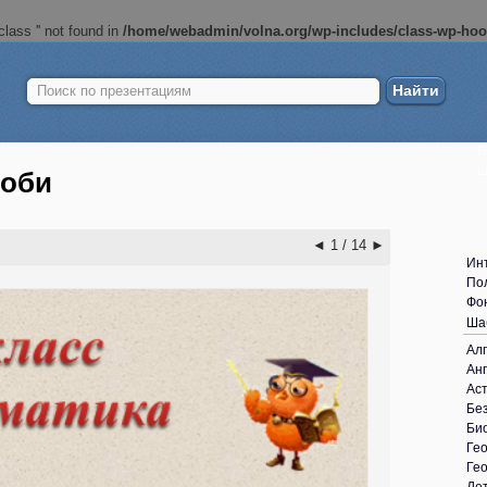
lass '' not found in
/home/webadmin/volna.org/wp-includes/class-wp-ho
Найти:
Б
ш
роби
◄
1 / 14
►
Ин
По
Фо
Ша
Ал
Анг
Ас
Без
Би
Ге
Ге