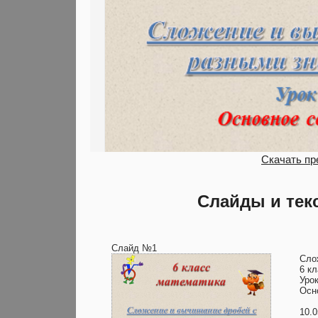
Скачать пр
Слайды и тек
Слайд №1
Сло
6 к
Уро
Осн
10.0