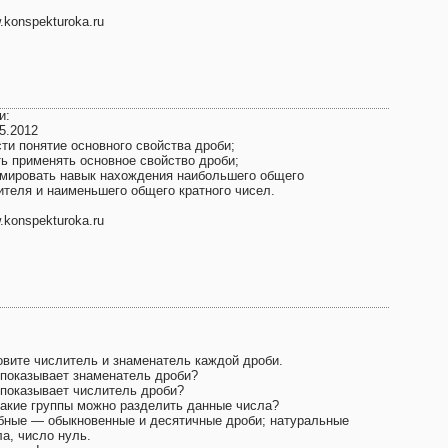
konspekturoka.ru
и:
5.2012
сти понятие основного свойства дроби;
ть применять основное свойство дроби;
мировать навык нахождения наибольшего общего
ителя и наименьшего общего кратного чисел.
konspekturoka.ru
овите числитель и знаменатель каждой дроби.
 показывает знаменатель дроби?
 показывает числитель дроби?
какие группы можно разделить данные числа?
бные — обыкновенные и десятичные дроби; натуральные
а, число нуль.