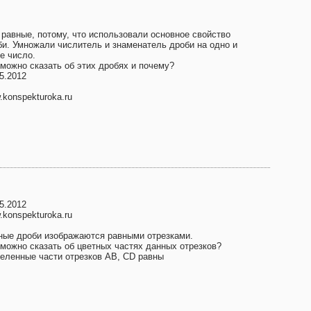
 равные, потому, что использовали основное свойство
би. Умножали числитель и знаменатель дроби на одно и
е число.
 можно сказать об этих дробях и почему?
5.2012
konspekturoka.ru
5.2012
konspekturoka.ru
ные дроби изображаются равными отрезками.
 можно сказать об цветных частях данных отрезков?
еленные части отрезков AB, CD равны