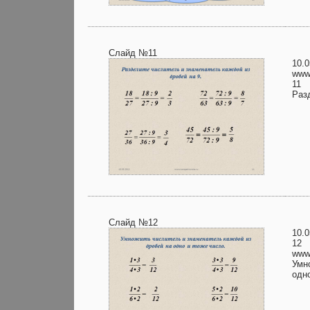
Слайд №11
10.0
www.
11
Раз
Слайд №12
10.0
12
www.
Умн
одно