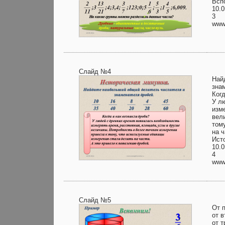
Всп
10.0
3
www.
Слайд №4
Най
зна
Когд
У л
изм
вел
том
на 
Ист
10.0
4
www.
Слайд №5
От п
от в
от т