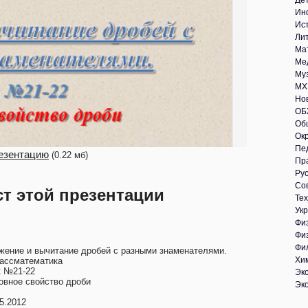
Де
Ин
Ис
Ли
Ма
Ме
Му
МХ
Но
ОБ
Об
Ок
Пе
езентацию
(0.22 мб)
Пр
Рус
Со
ст этой презентации
Те
Укр
Фи
Фи
Фи
жение и вычитание дробей с разными знаменателями.
Хи
лассматематика
к №21-22
Эк
овное свойство дроби
Эк
5.2012