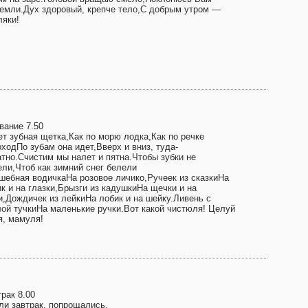
земли.Дух здоровый, крепче тело,С добрым утром —
ляки!
вание 7.50
ет зубная щетка,Как по морю лодка,Как по речке
ходПо зубам она идет,Вверх и вниз, туда-
атно.Счистим мы налет и пятна.Чтобы зубки не
ели,Чтоб как зимний снег белели
шебная водичкаНа розовое личико,Ручеек из сказкиНа
к и на глазки,Брызги из кадушкиНа щечки и на
и,Дождичек из лейкиНа лобик и на шейку.Ливень с
лой тучкиНа маленькие ручки.Вот какой чистюля! Целуй
я, мамуля!
рак 8.00
ли завтрак, попрощались,