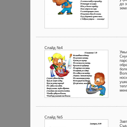
до 
зем
Слайд №4
Умы
Сну
паро
обр
бол
Вол
носи
ушк
теп
мен
Слайд №5
Завт
Съе