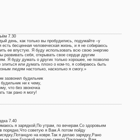
ъём 7.30
дый день, как только вы пробудились, подумайте –у
я есть бесценная человеческая жизнь, и я не собираюсь
тить ее впустую. Я буду использовать всю свою энергию
бы развивать себя, открывать свое сердце другим
ям. Я буду думать о других только хорошее, не позволю
е злиться или думать плохо о ком-то, я собираюсь быть
езным людям настолько, насколько я смогу.»
ом зазвонил будильник
 будильник ни к чему,
му, что без звоночка
ть так рано я могу!
ядка 7.40
имаюсь я зарядкой,По утрам, по вечерам.Со здоровьем
 в порядке,Что советую я Вам.А потом пойду
рисядку,Потанцую на ковре.Так я делаю зарядку,Рано
ом на заре.Головой вращаю смело,Поклонюсь Вам