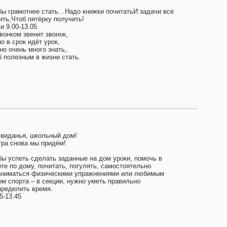
бы грамотнее стать…Надо книжки почитатьИ задачи все
ить,Чтоб пятёрку получить!
и 9.00-13.05
вонком звенит звонок,
о в срок идёт урок,
но очень много знать,
б полезным в жизни стать.
свиданья, школьный дом!
тра снова мы придём!
бы успеть сделать заданные на дом уроки, помочь в
те по дому, почитать, погулять, самостоятельно
аниматься физическими упражнениями или любимым
ом спорта – в секции, нужно уметь правильно
пределить время.
5-13.45