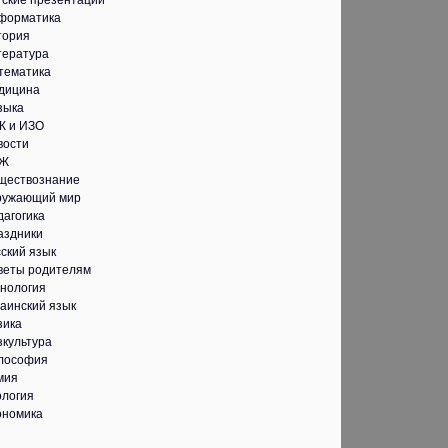
тские презентации
форматика
тория
тература
тематика
дицина
зыка
К и ИЗО
вости
Ж
ществознание
ружающий мир
дагогика
аздники
ский язык
веты родителям
хнология
аинский язык
зика
зкультура
лософия
мия
ология
ономика