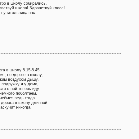
тро в школу собирались.
авствуй школа! Здравствуй класс!
т учительница нас.
га в школу 8.15-8.45
м , по дороге в школу,
жим воздухом дышу,
 подружку я у дома,
те с ней теперь иду.
немного поболтаем,
меёмся ведь тогда
 дорога в школу длинной
аскучит никогда.