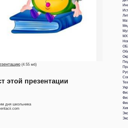
Де
Ин
Ис
Ли
Ма
Ме
Му
МХ
Но
ОБ
Об
Ок
Пе
езентацию
(4.55 мб)
Пр
Рус
Со
ст этой презентации
Те
Укр
Фи
Фи
Фи
им дня школьника
Хи
entacii.com
Эк
Эк