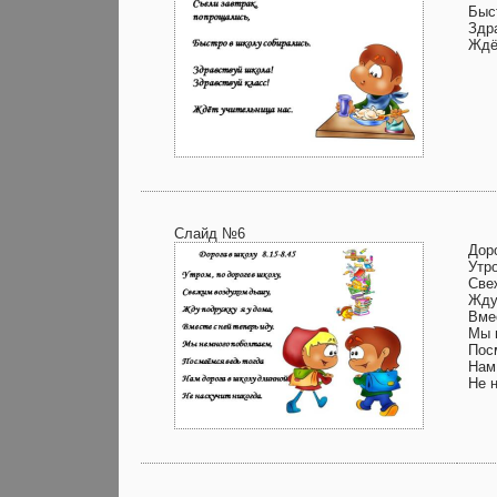
Быс
Здр
Ждё
Слайд №6
Доро
Утро
Све
Жду
Вмес
Мы 
Пос
Нам
Не н