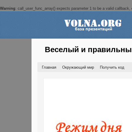
Warning
: call_user_func_array() expects parameter 1 to be a valid callback, c
Веселый и правильны
Главная
Окружающий мир
Получить код