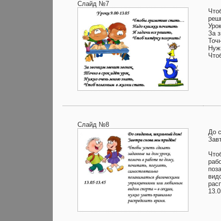
Слайд №7
Что
реш
Урок
За з
Точн
Нуж
Что
Слайд №8
До 
Зав
Что
рабо
поз
вид
рас
13.0