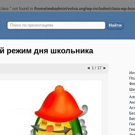
lass '' not found in
/home/webadmin/volna.org/wp-includes/class-wp-ho
Найти:
Б
ш
й режим дня школьника
◄
1 / 17
►
Ин
По
Фо
Ша
Ал
Анг
Ас
Без
Би
Ге
Ге