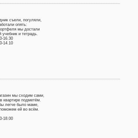
дник съели, погуляли,
аботали опять:
портфеля мы достали
 учебник и тетрадь.
0-16.30
0-14.10
агазин мы сходим сами,
 в квартире подметём.
бы легче было маме,
поможем ей во всём.
0-18.00