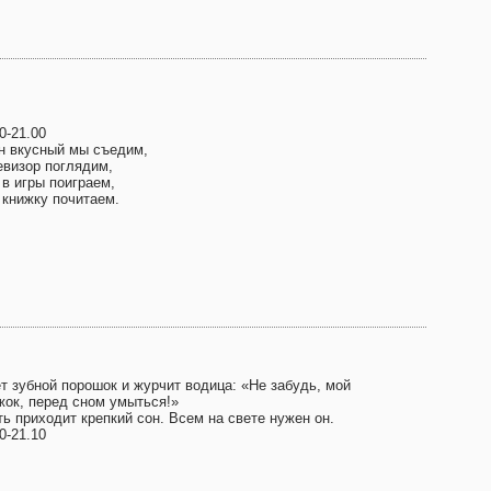
0-21.00
н вкусный мы съедим,
евизор поглядим,
 в игры поиграем,
 книжку почитаем.
т зубной порошок и журчит водица: «Не забудь, мой
жок, перед сном умыться!»
ь приходит крепкий сон. Всем на свете нужен он.
0-21.10