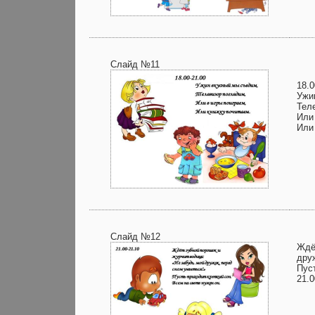
Слайд №11
18.0
Ужи
Тел
Или
Или
Слайд №12
Ждё
дру
Пуст
21.0