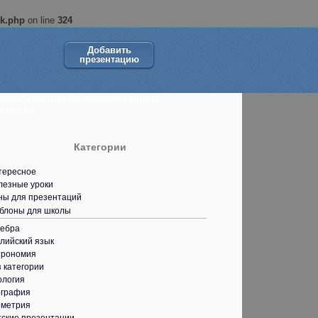
ok.php
on line
324
Добавить
презентацию
ольшой сборник презентаций в помощь
кольнику.
Категории
тересное
лезные уроки
ны для презентаций
блоны для школы
гебра
лийский язык
трономия
 категории
ология
ография
ометрия