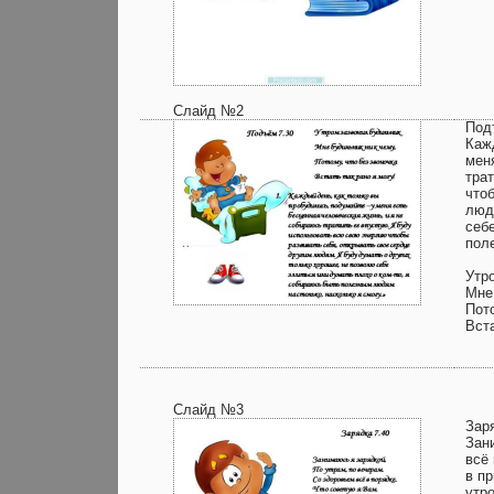
Слайд №2
Под
Каж
мен
тра
что
люд
себ
пол
Утр
Мне
Пото
Вста
Слайд №3
Зар
Зан
всё
в п
утр