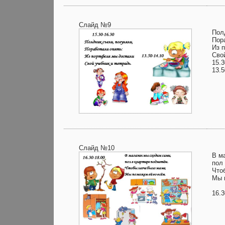
Слайд №9
Пол
Пор
Из 
Свой
15.3
13.5
Слайд №10
В м
пол
Что
Мы 
16.3