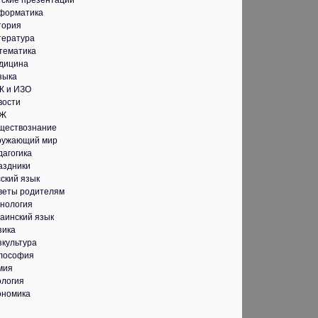
тские презентации
форматика
тория
тература
тематика
дицина
зыка
К и ИЗО
вости
Ж
ществознание
ружающий мир
дагогика
аздники
ский язык
веты родителям
хнология
аинский язык
зика
зкультура
лософия
мия
ология
ономика