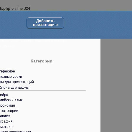
ok.php
on line
324
Добавить
презентацию
ольшой сборник презентаций в помощь
кольнику.
Категории
тересное
лезные уроки
ны для презентаций
блоны для школы
гебра
лийский язык
трономия
 категории
ология
ография
ометрия