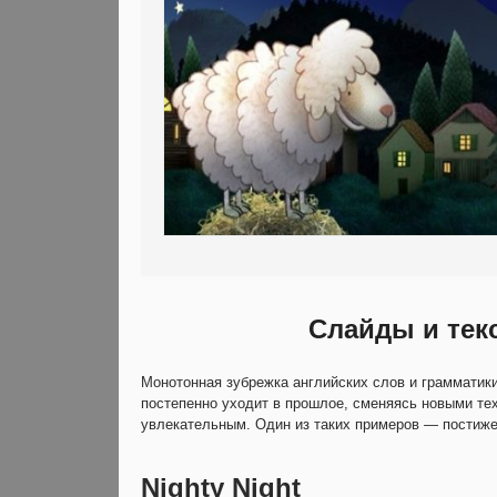
Слайды и тек
Монотонная зубрежка английских слов и грамматики
постепенно уходит в прошлое, сменяясь новыми т
увлекательным. Один из таких примеров — постиже
Nighty Night