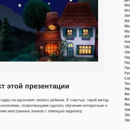
Де
Ин
Ис
Ли
Ма
Ме
Му
МХ
Но
ОБ
Об
Ок
Пе
Пр
Рус
Со
Те
ст этой презентации
Укр
Фи
Фи
 едва ли вдохновят любого ребенка. К счастью, такой метод
Фи
ехнологиями, позволяющими сделать обучение интересным и
Хи
ние иностранных языков с помощью видеоигр.
Эк
Эк