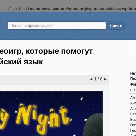
lass '' not found in
/home/webadmin/volna.org/wp-includes/class-wp-ho
Найти:
Б
ш
еоигр, которые помогут
ийский язык
Ин
◄
1 / 6
►
По
Фо
Ша
Ал
Анг
Ас
Без
Би
Ге
Ге