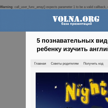
Warning
: call_user_func_array() expects parameter 1 to be a valid callback, c
5 познавательных вид
ребенку изучить англ
Главная
Советы родителям
Получить код