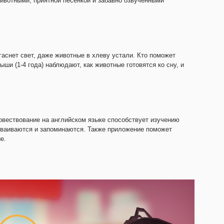
ивотными, приятной песенкой и забавно озвученными
гаснет свет, даже животные в хлеву устали. Кто поможет
ши (1-4 года) наблюдают, как животные готовятся ко сну, и
повествование на английском языке способствует изучению
сваиваются и запоминаются. Также приложение поможет
е.