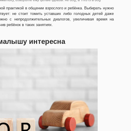
атику, говорите ему целые фразы: не dog, а This is a dog
ной практикой в общении взрослого и ребёнка. Выбирать нужно
твует: не стоит томить уставших либо голодных детей даже
ожно с непродолжительных диалогов, увеличивая время на
чив ребёнок в таких занятиях.
 малышу интересна