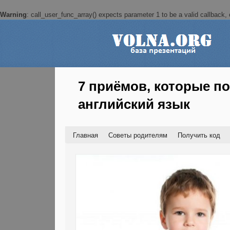
Warning
: call_user_func_array() expects parameter 1 to be a valid callback, c
7 приёмов, которые п
английский язык
Главная
Советы родителям
Получить код