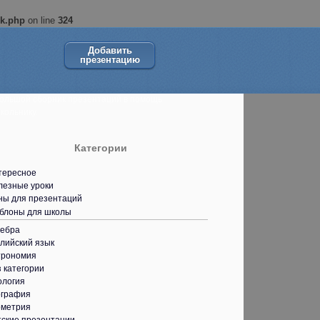
ok.php
on line
324
Добавить
презентацию
ольшой сборник презентаций в помощь
кольнику.
Категории
тересное
лезные уроки
ны для презентаций
блоны для школы
гебра
лийский язык
трономия
 категории
ология
ография
ометрия