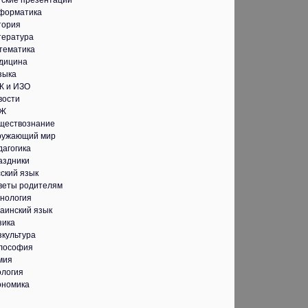
тские презентации
форматика
тория
тература
тематика
дицина
зыка
К и ИЗО
вости
Ж
ществознание
ружающий мир
дагогика
аздники
ский язык
веты родителям
хнология
аинский язык
зика
зкультура
лософия
мия
ология
ономика