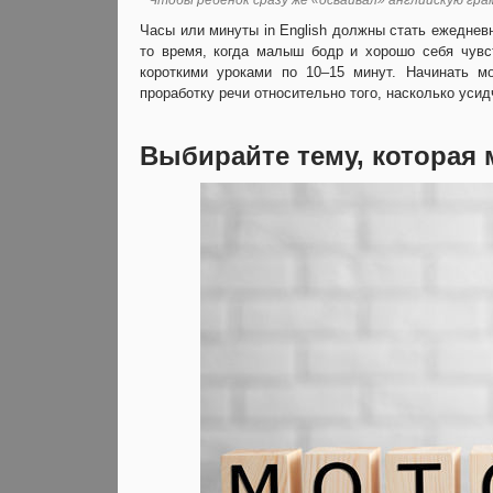
Чтобы ребёнок сразу же «осваивал» английскую грамм
Часы или минуты in English должны стать ежеднев
то время, когда малыш бодр и хорошо себя чувс
короткими уроками по 10–15 минут. Начинать м
проработку речи относительно того, насколько усид
Выбирайте тему, которая