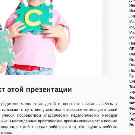
Де
Ин
Ис
Ли
Ма
Ме
Му
МХ
Но
ОБ
Об
Ок
Пе
Пр
Рус
Со
Те
ст этой презентации
Укр
Фи
Фи
 родители малолетних детей в попытках привить любовь к
Фи
в называют отсутствие у малыша интереса и мотивации к такой
Хи
 учёбой посредством классических педагогических методов
Эк
ивные и неожиданные практические приёмы оказываются весьма
Эк
редлагают действенные лайфхаки того, как научить ребёнка
нтерес.