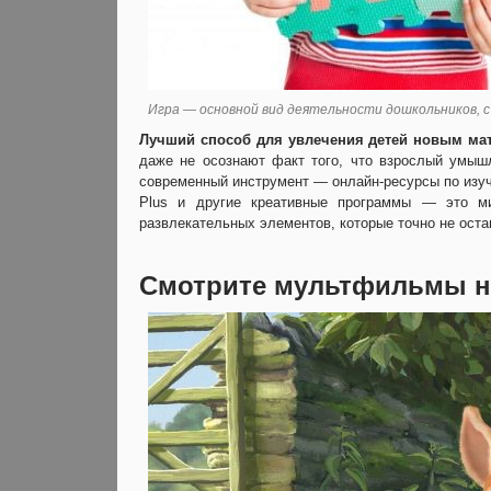
Игра — основной вид деятельности дошкольников, с
Лучший способ для увлечения детей новым мат
даже не осознают факт того, что взрослый умышл
современный инструмент — онлайн-ресурсы по изуче
Plus и другие креативные программы — это ми
развлекательных элементов, которые точно не ост
Смотрите мультфильмы н