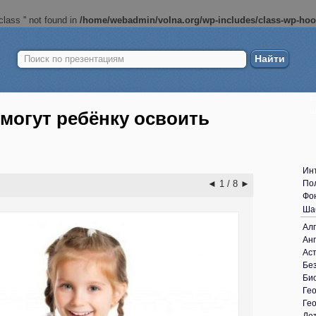
lass '' not found in
/home/webadmin/volna.org/wp-includes/class-wp-ho
Найти:
Б
ш
омогут ребёнку освоить
Ин
◄
1 / 8
►
По
Фо
Ша
Ал
Анг
Ас
Без
Би
Ге
Ге