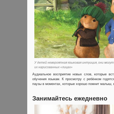
У детей невероятная языковая интуиция, они могут 
их нарисованных «лицах»
Аудиальное восприятие новых слов, которые вс
обучения языкам. К просмотру с ребёнком годя
паузы в моментах, которые хорошо помнит малыш,
Занимайтесь ежедневно