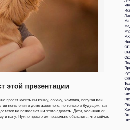
Де
Ин
Ис
Ли
Ма
Ме
Му
МХ
Но
ОБ
Об
Ок
Пе
Пр
Рус
Со
Те
ст этой презентации
Укр
Фи
Фи
о просят купить им кошку, собаку, хомячка, попугая или
Фи
отив появления в доме животного, но только в будущем, так
Хи
остаток не позволяют им этого сделать. Дети, услышав об
Эк
му и папу. Нужно просто им правильно объяснить, что сейчас
Эк