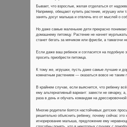
Бывает, что взрослые, желая отделаться от надоев
Например, обещают купить растение, игрушку или т
занять досуг малыша и отвлечь его от мыслей о соб
Но даже самые маленькие дети прекрасно понимают,
домашнему питомцу. Растение не начнет мурлыкать
станет бегать за мячиком или фрисби, а тамагочи н
Если даже ваш ребенок и согласится на подобную за
просить приобрести питомца.
К тому же, игрушки, пусть даже самые лучшие и до
комнатным растением — оказаться вовсе не таким
В крайнем случае, если выяснится, что ребенку вс
ему альтернативный вариант: завести не овчарку, а
раза в день и обучать командам на дрессировочно
Многие родители боятся настойчивых детских прос
решительно объяснить ребенку, почему сейчас это
игнорирование малыша, предложение ему неравноце
способны понять, что в некоторых случаях с приоб