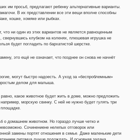
ших им просьб, предлагают ребенку альтернативные варианты.
амагочи. В их представлении все эти вещи вполне способны
аке, кошке, хомяке или рыбках.
 что ни один из этих вариантов не является равноценным
, свернувшись клубком на коленях, плюшевая игрушка не
ельзя будет погладить по бархатистой шерстке.
мену, это ещё не означает, что позднее он снова не начнёт
рогие, могут быстро надоесть. А уход за «беспроблемным»
 простым делом для малыша.
ё равно, какое животное будет жить в доме, можно предложить
, например, морскую свинку. С ней не нужно будет гулять три
й площадке.
ьб о домашнем животном. Но гораздо лучше четко и
 невозможно. Сочинениене нелепых отговорок или
нной замены портят отношения в семье. Даже маленькие дети
ретением питомца лучше подождать. И основная задача