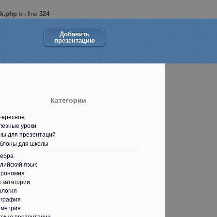
ok.php
on line
324
Добавить
презентацию
ольшой сборник презентаций в помощь
кольнику.
Категории
тересное
лезные уроки
ны для презентаций
блоны для школы
гебра
лийский язык
трономия
 категории
ология
ография
ометрия