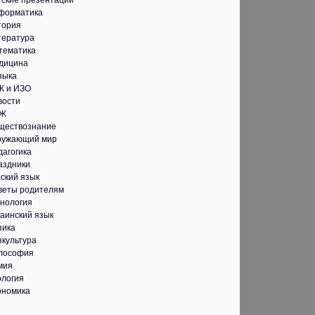
тские презентации
форматика
тория
тература
тематика
дицина
зыка
К и ИЗО
вости
Ж
ществознание
ружающий мир
дагогика
аздники
ский язык
веты родителям
хнология
аинский язык
зика
зкультура
лософия
мия
ология
ономика