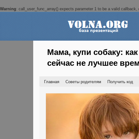
Warning
: call_user_func_array() expects parameter 1 to be a valid callback, c
Мама, купи собаку: ка
сейчас не лучшее вре
Главная
Советы родителям
Получить код