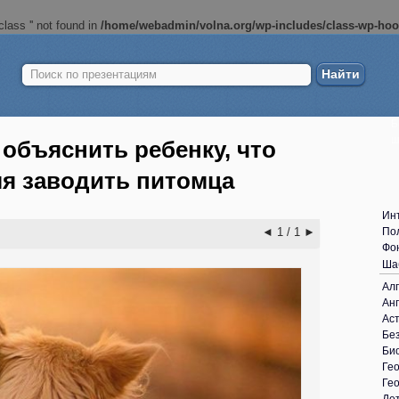
lass '' not found in
/home/webadmin/volna.org/wp-includes/class-wp-ho
Найти:
Б
ш
к объяснить ребенку, что
мя заводить питомца
Ин
◄
1 / 1
►
По
Фо
Ша
Ал
Анг
Ас
Без
Би
Ге
Ге