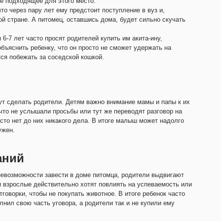
не подходящее для этого место.
о через пару лет ему предстоит поступление в вуз и,
ой стране. А питомец, оставшись дома, будет сильно скучать
6-7 лет часто просят родителей купить им акита-ину,
бъяснить ребенку, что он просто не сможет удержать на
ся побежать за соседской кошкой.
ут сделать родители. Детям важно внимание мамы и папы к их
что не услышали просьбы или тут же переводят разговор на
сто нет до них никакого дела. В итоге малыш может надолго
ужен.
аний
 невозможности завести в доме питомца, родители выдвигают
взрослые действительно хотят повлиять на успеваемость или
тговорки, чтобы не покупать животное. В итоге ребенок часто
лнил свою часть уговора, а родители так и не купили ему