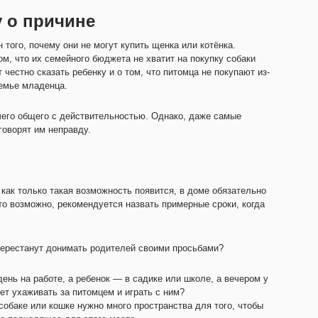
у о причине
 того, почему они не могут купить щенка или котёнка.
, что их семейного бюджета не хватит на покупку собаки
 честно сказать ребенку и о том, что питомца не покупают из-
семье младенца.
чего общего с действительностью. Однако, даже самые
говорят им неправду.
 как только такая возможность появится, в доме обязательно
то возможно, рекомендуется назвать примерные сроки, когда
перестанут донимать родителей своими просьбами?
ень на работе, а ребенок — в садике или школе, а вечером у
дет ухаживать за питомцем и играть с ним?
собаке или кошке нужно много пространства для того, чтобы