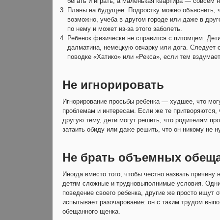
бегать и играть, а маленькая квартира — совсем 
Планы на будущее. Подростку можно объяснить, чт
возможно, учеба в другом городе или даже в друг
по нему и может из-за этого заболеть.
Ребенок физически не справится с питомцем. Дети 
далматина, немецкую овчарку или дога. Следует о
поводке «Хатико» или «Рекса», если тем вздумает
Не игнорировать
Игнорирование просьбы ребенка — худшее, что мог
проблемам и интересам. Если же те притворяются, 
другую тему, дети могут решить, что родителям про
затаить обиду или даже решить, что он никому не н
Не брать объемных обещ
Иногда вместо того, чтобы честно назвать причину
детям сложные и трудновыполнимые условия. Одни 
поведение своего ребенка, другие же просто ищут о
испытывает разочарование: он с таким трудом выпо
обещанного щенка.