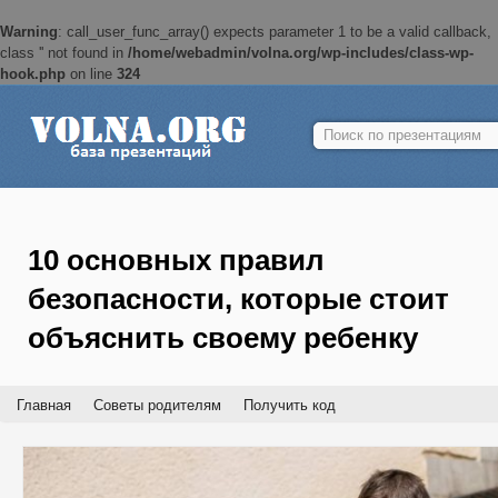
Warning
: call_user_func_array() expects parameter 1 to be a valid callback,
class '' not found in
/home/webadmin/volna.org/wp-includes/class-wp-
hook.php
on line
324
Найти:
10 основных правил
безопасности, которые стоит
объяснить своему ребенку
Главная
Советы родителям
Получить код