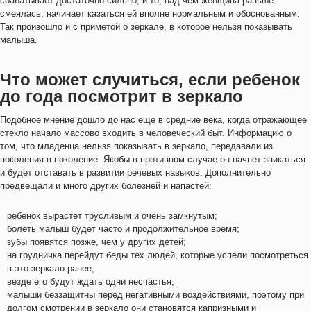
срабатывает достаточно сильно, и то, над чем женщина раньше
смеялась, начинает казаться ей вполне нормальным и обоснованным.
Так произошло и с приметой о зеркале, в которое нельзя показывать
малыша.
Что может случиться, если ребенок
до года посмотрит в зеркало
Подобное мнение дошло до нас еще в средние века, когда отражающее
стекло начало массово входить в человеческий быт. Информацию о
том, что младенца нельзя показывать в зеркало, передавали из
поколения в поколение. Якобы в противном случае он начнет заикаться
и будет отставать в развитии речевых навыков. Дополнительно
предвещали и много других болезней и напастей:
ребенок вырастет трусливым и очень замкнутым;
болеть малыш будет часто и продолжительное время;
зубы появятся позже, чем у других детей;
на грудничка перейдут беды тех людей, которые успели посмотреться
в это зеркало ранее;
везде его будут ждать одни несчастья;
малыши беззащитны перед негативными воздействиями, поэтому при
долгом смотрении в зеркало они становятся капризными и