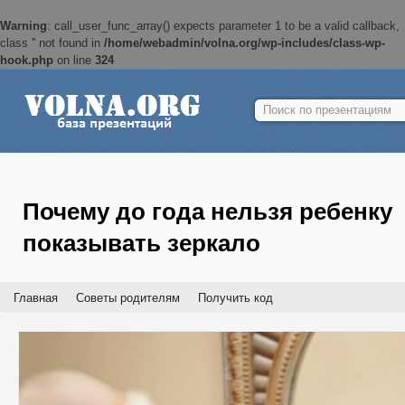
Warning
: call_user_func_array() expects parameter 1 to be a valid callback,
class '' not found in
/home/webadmin/volna.org/wp-includes/class-wp-
hook.php
on line
324
Найти:
Почему до года нельзя ребенку
показывать зеркало
Главная
Советы родителям
Получить код