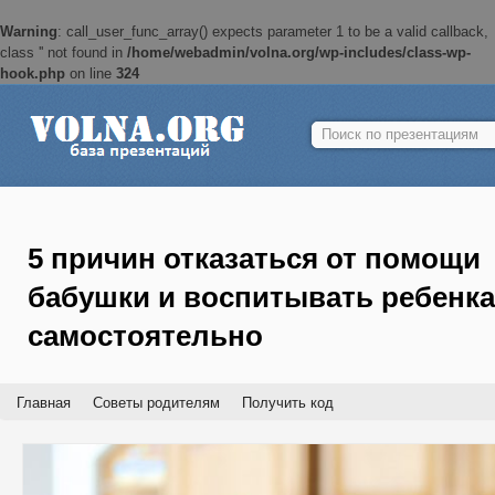
Warning
: call_user_func_array() expects parameter 1 to be a valid callback,
class '' not found in
/home/webadmin/volna.org/wp-includes/class-wp-
hook.php
on line
324
Найти:
5 причин отказаться от помощи
бабушки и воспитывать ребенка
самостоятельно
Главная
Советы родителям
Получить код