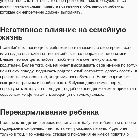
убирает все сама. Чтобы этого не произошло, важно обсуждать со
всеми членами семьи правила поведения и обязанности ребенка,
которые он непременно должен выполнять.
Негативное влияние на семейную
жизнь
Если бабушка проводит с ребенком практически все свое время, рано
или поздно она начинает вести себя как полноправный член семьи.
Вникает во все дела, заботы, проблемы и даже личную жизнь
родителей. Более того, она начинает высказывать свое мнение по тому-
или иному поводу, подрывать родительский авторитет, давать советы, и
проявлять недовольство, когда ими пренебрегают. Если вовремя не
выстроить границы и не обрисовать бабушке допустимую черту,
переступать которую не следует, подобное поведение может привести к
серьезным конфликтам в молодой (и не только) семье.
Перекармливание ребенка
Большинство детей, которых воспитывают бабушки, в большей степени
подвержены ожирению, чем те, за кем ухаживают мамы. И дело не
только в том, что женщины старшего поколения не имеют понятия о