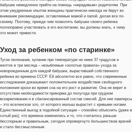
бабушек немедленно прийти на помощь «нерадивым» родителям. При
этом умудренные опытом женщины практически никогда не берут во
внимание рекомендации, оставляемые мамой и папой, делая все по-
своему. Поэтому, прежде чем позволять бабушке своего ребенка
полноправно участвовать в его воспитании, вы должны знать, к чему
это может привести.
Уход за ребенком «по старинке»
Тугое пеленание, купание при температуре не ниже 37 градусов и
желток в три месяца – незыблемые «золотые правила» ухода за
новорожденным для каждой бабушки, вырастившей собственного
ребенка во времена СССР. Ей абсолютно все равно, что современные
исследования доказывают положительное воздействие свободного
положения крохи во время сна на его рост и развитие. Она не верит в
отсутствии необходимости прикорма до полугода при грудном
вскармливании и в сбалансированный состав смесей. Для нее памперсы
– это вселенское зло, от которого малыш вырастет с кривыми ногами.
Единственный выход в подобной ситуации – спокойно объяснять (даже в
сотый раз), что времена изменились и то, что считалось раньше
бесспорным и правильным, сегодня опровергнуто большинством врачей
и стало бессмысленным.