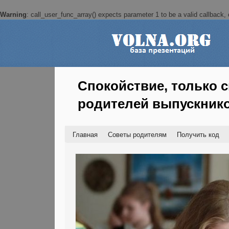
Warning
: call_user_func_array() expects parameter 1 to be a valid callback, c
Спокойствие, только с
родителей выпускник
Главная
Советы родителям
Получить код