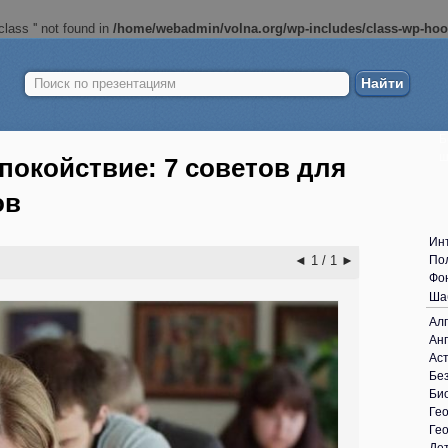
lass '' not found in
/home/webadmin/volna.org/wp-includes/class-wp-ho
Найти:
Б
ш
покойствие: 7 советов для
ов
Ин
◄
1 / 1
►
По
Фо
Ша
Ал
Анг
Ас
Без
Би
Ге
Ге