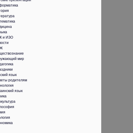
тские презентации
форматика
тория
тература
тематика
дицина
зыка
К и ИЗО
вости
Ж
ществознание
ружающий мир
дагогика
аздники
ский язык
веты родителям
хнология
аинский язык
зика
зкультура
лософия
мия
ология
ономика