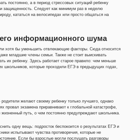
ть постоянно, а в период стрессовых ситуаций ребенку
 и защищенность. Следует как минимум раз в неделю
рироду, кататься на велосипедах или просто общаться на
него информационного шума
или хотя бы уменьшить отвлекающие факторы. Сюда относится
даже младшие члены семьи. Также не стоит выискивать
ать их ребенку. Здесь работает старое правило: чем меньше
их школьников, которые проходили ЕГЭ в предыдущих годах,
 родители желают своему ребенку только лучшего, однако
ях провал экзамена приравнивают к глобальной катастрофе,
й жизненный путь, о чем постоянно предупреждают школьника.
нить одну вещь: подросток беспокоится о результатах ЕГЭ и
ники испытывают чувства противоречия, которые не
стояние. Если бы взрослые могли послушать разговоры