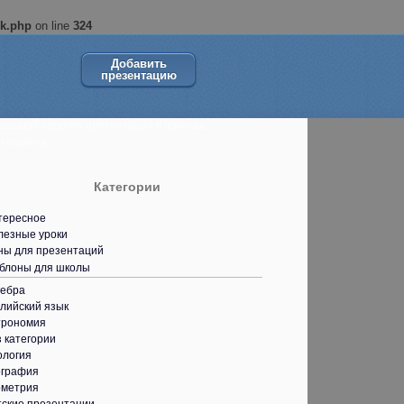
ok.php
on line
324
Добавить
презентацию
ольшой сборник презентаций в помощь
кольнику.
Категории
тересное
лезные уроки
ны для презентаций
блоны для школы
гебра
лийский язык
трономия
 категории
ология
ография
ометрия