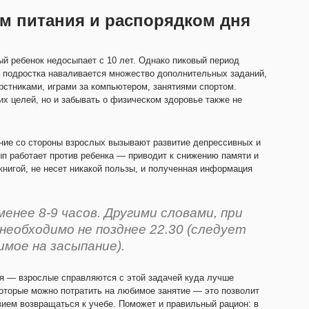
ом питания и распорядком дня
й ребенок недосыпает с 10 лет. Однако пиковый период
а подростка наваливается множество дополнительных заданий,
рстниками, играми за компьютером, занятиями спортом.
их целей, но и забывать о физическом здоровье также не
ение со стороны взрослых вызывают развитие депрессивных и
ып работает против ребенка — приводит к снижению памяти и
книгой, не несет никакой пользы, и полученная информация
енее 8-9 часов. Другими словами, при
необходимо не позднее 22.30 (следует
мое на засыпание).
я — взрослые справляются с этой задачей куда лучше
которые можно потратить на любимое занятие — это позволит
вием возвращаться к учебе. Поможет и правильный рацион: в