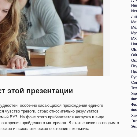
Де
Ин
Ис
Ли
Ма
Ме
Му
МХ
Но
ОБ
Об
Ок
Пе
Пр
Рус
Со
Те
ст этой презентации
Укр
Фи
Фи
рудностей, особенно касающихся прохождения единого
Фи
ся чувство тревоги, страх относительно результатов
Хи
мый ВУЗ. На фоне этого прибавляется нагрузка в виде
Эк
повторения пройденного материала. В статье ниже поговорим о
Эк
ическое и психологическое состояние школьника.