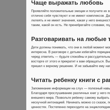
Чаще выражать любовь
Проявляйте положительные эмоции и получите их в
отлично себя чувствуют и не имеют комплексов. Дай
лелеять и не имеет значения, какая у него внешнос
таким, какой он есть. Не пренебрегайте словами,
Разговаривать на любые
Дети должны понимать, что они в любой момент мог
интересна. В разговоре с детьми избегайте порицан
черед ответить — будьте спокойны и рассудительны
восторге от этого и прекратит к вам обращаться. В
пришел к верному решению. И не забывайте ему на
Читать ребенку книги с ра
Запоминание информации на слух — полезный навык
Благодаря прослушиванию различных книг у него п
внешнего мира. Позвольте ребенку самому выбрать к
нескучной интонацией. Начинать можно со сказок, 
ценностях. Постепенно переходите на энциклопедии,