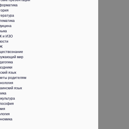
тские презентации
форматика
тория
тература
тематика
дицина
зыка
К и ИЗО
вости
Ж
ществознание
ружающий мир
дагогика
аздники
ский язык
веты родителям
хнология
аинский язык
зика
зкультура
лософия
мия
ология
ономика