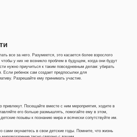
ти
ать все за него. Разумеется, это касается более взрослого
 чтобы у них не возникло проблем в будущем, когда они будут
сти нужно приучиться к таким повседневным делам: убирать
ся. Если ребенок сам создает предпосылки для
иативу. Разрешайте ему принимать участие.
о привлекут. Посещайте вместе с ним мероприятия, ходите в
ставляйте его больше размышлять, помогайте ему в этом,
 детские позывы к познанию мира и всячески сопутствуйте им.
о сами окунаетесь в свои детские годы. Помните, что жизнь
е мировоззрение тесно связано с вашим.