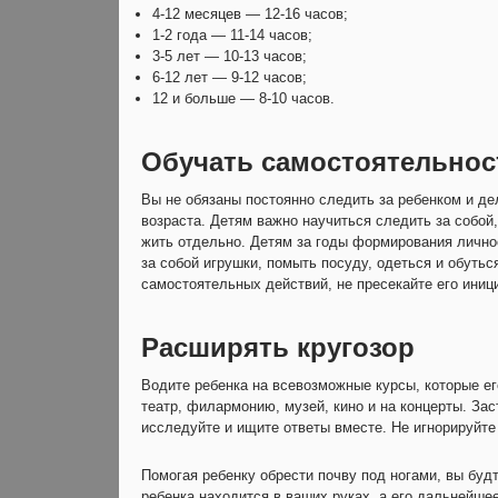
4-12 месяцев — 12-16 часов;
1-2 года — 11-14 часов;
3-5 лет — 10-13 часов;
6-12 лет — 9-12 часов;
12 и больше — 8-10 часов.
Обучать самостоятельнос
Вы не обязаны постоянно следить за ребенком и дел
возраста. Детям важно научиться следить за собой,
жить отдельно. Детям за годы формирования лично
за собой игрушки, помыть посуду, одеться и обуть
самостоятельных действий, не пресекайте его иниц
Расширять кругозор
Водите ребенка на всевозможные курсы, которые ег
театр, филармонию, музей, кино и на концерты. За
исследуйте и ищите ответы вместе. Не игнорируйте
Помогая ребенку обрести почву под ногами, вы будт
ребенка находится в ваших руках, а его дальнейше