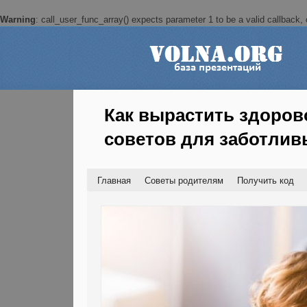
Warning
: call_user_func_array() expects parameter 1 to be a valid callback, c
Как вырастить здорово
советов для заботлив
Главная
Советы родителям
Получить код