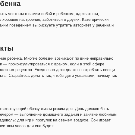
бенка
 быть честным с самим собой и ребенком, адекватным,
хорошее настроение, заботиться о других. Категорически
Таким поведением вы рискуете утратить авторитет у ребенка и
укты
ние ребенка. Многие болезни возникают по вине неправильно
и — проконсультироваться с врачом, если в этой сфере
олезных рецептов. Ежедневно дети должны потреблять овощи
кты. Старайтесь делать так, чтобы дети усваивали, почему так
ответствующий образу жизни режим дня. День должен быть
 вечером — выполнение домашнего задания и занятие любимым
вдоволь: для игр и прогулок на свежем воздухе. Сон играет
еством часов для сна будет: