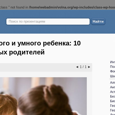
lass '' not found in
/home/webadmin/volna.org/wp-includes/class-wp-ho
Найти:
Б
ш
го и умного ребенка: 10
ых родителей
Ин
◄
1 / 1
►
По
Фо
Ша
Ал
Анг
Ас
Без
Би
Ге
Ге