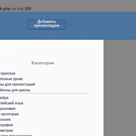
ok.php
on line
324
Добавить
презентацию
ольшой сборник презентаций в помощь
кольнику.
Категории
тересное
лезные уроки
ны для презентаций
блоны для школы
гебра
лийский язык
трономия
 категории
ология
ография
ометрия