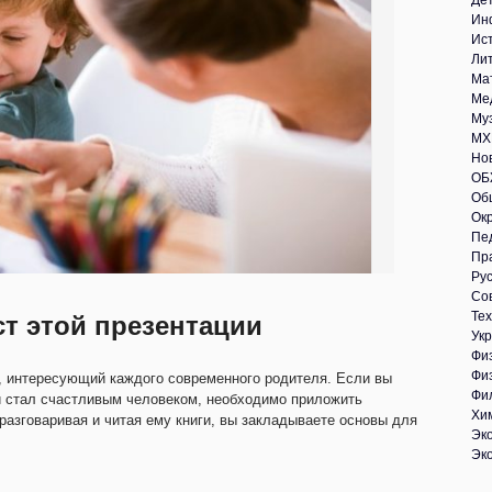
Де
Ин
Ис
Ли
Ма
Ме
Му
МХ
Но
ОБ
Об
Ок
Пе
Пр
Рус
Со
Те
ст этой презентации
Укр
Фи
Фи
с, интересующий каждого современного родителя. Если вы
Фи
и стал счастливым человеком, необходимо приложить
Хи
разговаривая и читая ему книги, вы закладываете основы для
Эк
Эк