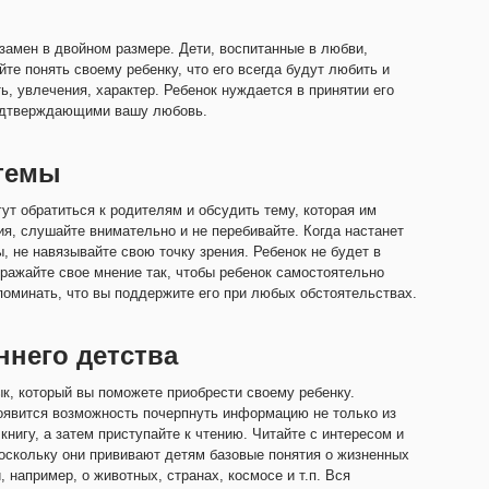
замен в двойном размере. Дети, воспитанные в любви,
те понять своему ребенку, что его всегда будут любить и
ть, увлечения, характер. Ребенок нуждается в принятии его
 подтверждающими вашу любовь.
 темы
ут обратиться к родителям и обсудить тему, которая им
ия, слушайте внимательно и не перебивайте. Когда настанет
, не навязывайте свою точку зрения. Ребенок не будет в
ыражайте свое мнение так, чтобы ребенок самостоятельно
поминать, что вы поддержите его при любых обстоятельствах.
ннего детства
, который вы поможете приобрести своему ребенку.
оявится возможность почерпнуть информацию не только из
нигу, а затем приступайте к чтению. Читайте с интересом и
поскольку они прививают детям базовые понятия о жизненных
 например, о животных, странах, космосе и т.п. Вся