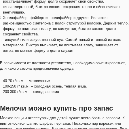
восстанавливает форму, долго сохраняет свои свойства,
гипоаллергенный, быстро сохнет, сохраняет тепло и обеспечивает
вентиляцию.
Холлофайбер, файбертек, полифайбер и другие. Является
разновидностью синтепона с полой структурой волокон. Держит тепло,
форму, не впитывает влагу, не комкуется, быстро сохнет, долго
сохраняет свойства.
Тинсулейт или искусственный пух. Самый тонкий и теплый из всех
материалов. Быстро высыхает, не впитывает влагу, защищает от
ветра, не меняет форму и долго служит.
В зависимости от плотности утеплителя, необходимо ориентироваться,
для какого сезона предназначена одежда:
40-70 г/кв.м. – межсезонье.
100-150 г/ кв.м. – холодная осень, теплая зима.
200-300 г/кв.м. – холодная зима.
Мелочи можно купить про запас
Мелкие вещи и аксессуары для детей лучше всего брать с запасом. К
ним относятся шапки, шарфы, перчатки. Несколько пар варежек или
носков – это необходимость. Как только намокли, сразу поменяли. Да и