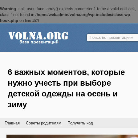
Warning
: call_user_func_array() expects parameter 1 to be a valid callback,
class '' not found in
/home/webadmin/volna.org/wp-includes/class-wp-
hook.php
on line
324
Найти:
6 важных моментов, которые
нужно учесть при выборе
детской одежды на осень и
зиму
Главная
Советы родителям
Получить код