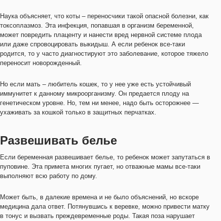
Наука объясняет, что коты – переносчики такой опасной болезни, как
токсоплазмоз. Эта инфекция, попавшая в организм беременной,
может повредить плаценту и нанести вред нервной системе плода
или даже спровоцировать выкидыш. А если ребенок все-таки
родится, то у часто диагностируют это заболевание, которое тяжело
переносит новорожденный.
Но если мать – любитель кошек, то у нее уже есть устойчивый
иммунитет к данному микроорганизму. Он предается плоду на
генетическом уровне. Но, тем ни менее, надо быть осторожнее —
ухаживать за кошкой только в защитных перчатках.
Развешивать белье
Если беременная развешивает белье, то ребенок может запутаться в
пуповине. Эта примета многих пугает, но отважные мамы все-таки
выполняют всю работу по дому.
Может быть, в далекие времена и не было объяснений, но вскоре
медицина дала ответ. Потянувшись к веревке, можно привести матку
в тонус и вызвать преждевременные роды. Такая поза нарушает