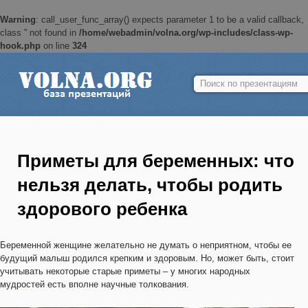
Warning
: call_user_func_array() expects parameter 1 to be a valid callback,
class '' not found in
/home/webadmin/volna.org/wp-includes/class-wp-
hook.php
on line
324
Найти:
Приметы для беременных: что
нельзя делать, чтобы родить
здорового ребенка
Беременной женщине желательно не думать о неприятном, чтобы ее
будущий малыш родился крепким и здоровым. Но, может быть, стоит
учитывать некоторые старые приметы – у многих народных
мудростей есть вполне научные толкования.