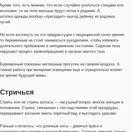
Кроме того, есть мнение, что если случайно уколоться спицами или
иголками, то на теле малыша будут пятна и родинки. А
штопка одежды вообще «преградит» выход ребенку из родовых
путей.
Но если взглянуть на эти предрассудки с медицинской точки зрения,
то беременным не стоит заниматься рукоделием, чтобы избежать
длительного пребывания в неподвижном состоянии. Сидячая поза
нарушает процесс кровообращения в органах малого таза.
Беременным показаны неспешные прогулки на свежем воздухе. А
тонкая работа при вечернем освещении еще и отрицательно влияет
на зрение будущей мамы.
Стричься
Стричь или не стричь волосы — насущный вопрос многих женщин в
положении. Страхи, связанные с последствиями этой процедуры,
перекрывают желание иметь опрятный вид и выглядеть красиво.
Раньше считалось, что длинные косы – девичья краса и
свидетельство здоровья молодой женщины. Стригли девушек только