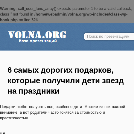
Warning
: call_user_func_array() expects parameter 1 to be a valid callback,
class '' not found in
/home/webadmin/volna.org/wp-includes/class-wp-
hook.php
on line
324
Найти:
6 самых дорогих подарков,
которые получили дети звезд
на праздники
Подарки любят получать все, особенно дети. Многим из них важней
внимание, а вот родители часто гонятся за стоимостью и
престижностью.