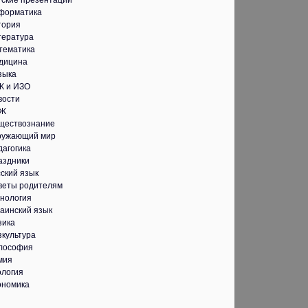
тские презентации
форматика
тория
тература
тематика
дицина
зыка
К и ИЗО
вости
Ж
ществознание
ружающий мир
дагогика
аздники
ский язык
веты родителям
хнология
аинский язык
зика
зкультура
лософия
мия
ология
ономика