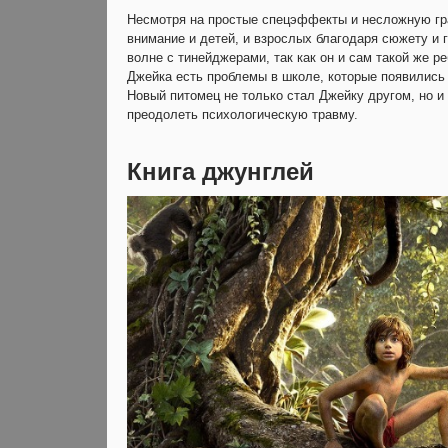
Несмотря на простые спецэффекты и несложную гр
внимание и детей, и взрослых благодаря сюжету и 
волне с тинейджерами, так как он и сам такой же р
Джейка есть проблемы в школе, которые появились
Новый питомец не только стал Джейку другом, но и
преодолеть психологическую травму.
Книга джунглей