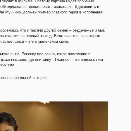
я звучит в фильме. Поэтому картина будет особенно
необходимостью преодолевать испытания. Вдохновить и
ле Муччино, должен пример главного героя в исполнении
облемами, что и тысячи других семей – безденежье и быт.
ем кажется на первый взгляд. Ведь счастье, за которым
счастье Криса – в его маленьком сыне.
нького сына. Ребенку все равно, какое положение в
аже неважно, где они живут. Главное – что рядом с ним
ских сил.
 основе реальной истории.