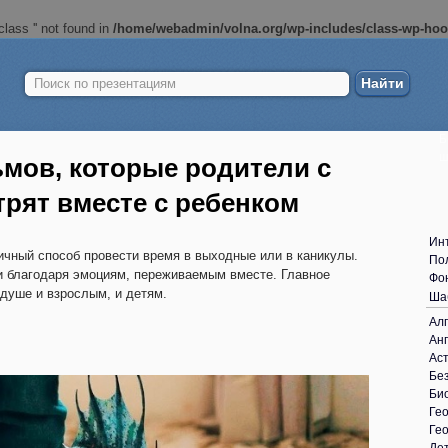
lass '' not found in
/home/webadmin/volna.org/wp-includes/class-wp-ho
Найти:
Б
ш
мов, которые родители с
рят вместе с ребенком
Ин
чный способ провести время в выходные или в каникулы.
По
ьи благодаря эмоциям, переживаемым вместе. Главное
Фо
душе и взрослым, и детям.
Ша
Ал
Анг
Ас
Без
Би
Ге
Ге