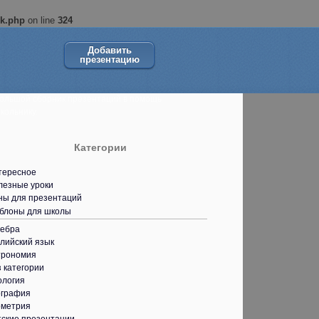
ok.php
on line
324
Добавить
презентацию
ольшой сборник презентаций в помощь
кольнику.
Категории
тересное
лезные уроки
ны для презентаций
блоны для школы
гебра
лийский язык
трономия
 категории
ология
ография
ометрия