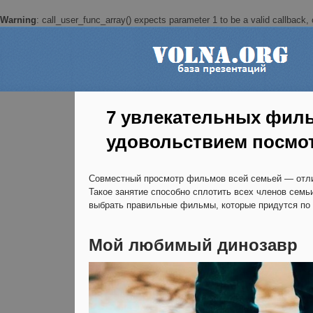
Warning
: call_user_func_array() expects parameter 1 to be a valid callback, c
7 увлекательных филь
удовольствием посмот
Совместный просмотр фильмов всей семьей — отли
Такое занятие способно сплотить всех членов сем
выбрать правильные фильмы, которые придутся по 
Мой любимый динозавр