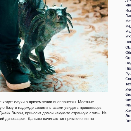
Де
Ин
Ис
Ли
Ма
Ме
Му
МХ
Но
ОБ
Об
Ок
Пе
Пр
Рус
Со
Те
Укр
Фи
Фи
е ходят слухи о приземлении инопланетян. Местные
Фи
ную базу в надежде своими глазами увидеть пришельцев.
Хи
 Джейк Эмори, приносит домой какую-то странную слизь. Из
Эк
кий динозаврик. Дальше начинаются приключения по
Эк