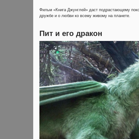
Фильм «Книга Джунглей» даст подрастающему поко
дружбе и о любви ко всему живому на планете.
Пит и его дракон