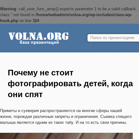
Warning
: call_user_func_array() expects parameter 1 to be a valid callback,
class '' not found in
/home/webadmin/volna.org/wp-includes/class-wp-
hook.php
on line
324
Найти:
Почему не стоит
фотографировать детей, когда
они спят
Приметы и суеверия распространяются на многие сферы нашей
жизни, порождая различные запреты и ограничения. Съемка спящего
малыша является одним из таких табу. И на то есть свои причины.