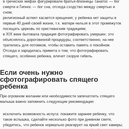
в греческих мифах фигурировали братья-близнецы Танатос — бог
смерти и Гипнос — бог сна, отсюда сходство между смертью и
сном;
религиозный аспект касается крещения; у ребенка нет защиты в
первые 40 дней своей жизни, т.к. матери нельзя в этот промежуток
посещать церковь по христианским традициям;
в XIX веке бытовала традиция фотографировать умерших; это
объяснялось дороговизной процедуры, соответственно, на нее
тратились для потомков, чтобы оставить память о покойном.
Отсюда и зародилась примета о том, что фотографировать
спящего, особенно ребенка, влечет скорую гибель.
Если очень нужно
сфотографировать спящего
ребенка
При огромном желании или необходимости запечатлеть спящего
малыша важно запомнить следующие рекомендации:
исключить возможность испуга: покажите заранее ребенку, что
такое вспышка, сделайте несколько фото при дневном свете,
убедитесь, что ребенок нормально реагирует на яркий свет камеры;