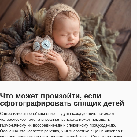
Что может произойти, если
сфотографировать спящих детей
Самое известное объяснение — душа каждую ночь покидает
человеческое тело, а внезапная вспышка может помешать
гармоничному их воссоединению и спокойному пробуждению.
Особенно это касается ребенка, чья энергетика еще не окрепла и
сильнее подвержена негативному воздействию. Случиться может