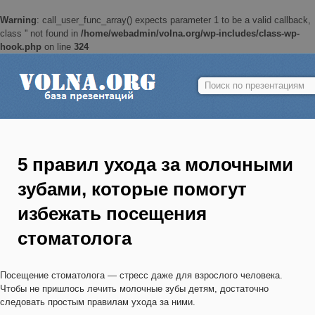
Warning
: call_user_func_array() expects parameter 1 to be a valid callback,
class '' not found in
/home/webadmin/volna.org/wp-includes/class-wp-
hook.php
on line
324
Найти:
5 правил ухода за молочными
зубами, которые помогут
избежать посещения
стоматолога
Посещение стоматолога — стресс даже для взрослого человека.
Чтобы не пришлось лечить молочные зубы детям, достаточно
следовать простым правилам ухода за ними.