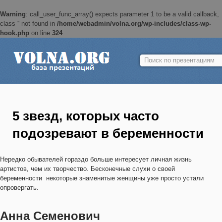
Warning
: call_user_func_array() expects parameter 1 to be a valid callback,
class '' not found in
/home/webadmin/volna.org/wp-includes/class-wp-
hook.php
on line
324
Найти:
5 звезд, которых часто
подозревают в беременности
Нередко обывателей гораздо больше интересует личная жизнь
артистов, чем их творчество. Бесконечные слухи о своей
беременности некоторые знаменитые женщины уже просто устали
опровергать.
Анна Семенович