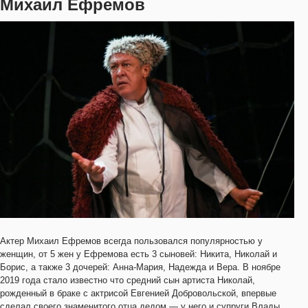
Михаил Ефремов
Актер Михаил Ефремов всегда пользовался популярностью у
женщин, от 5 жен у Ефремова есть 3 сыновей: Никита, Николай и
Борис, а также 3 дочерей: Анна-Мария, Надежда и Вера. В ноябре
2019 года стало известно что средний сын артиста Николай,
рожденный в браке с актрисой Евгенией Добровольской, впервые
сделал своего знаменитого отца дедом — у него и супруги Влады