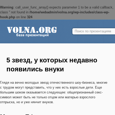
Warning
: call_user_func_array() expects parameter 1 to be a valid callback,
class '' not found in
/home/webadmin/volna.org/wp-includes/class-wp-
hook.php
on line
324
Найти:
5 звезд, у которых недавно
появились внуки
Глядя на вечно молодых звезд отечественного шоу-бизнеса, многие
с трудом могут представить, что у них есть взрослые дети. Еще
большим шоком оказывается следующее: общепризнанный секс-
символ может быть не только отцом или матерью взрослого
отпрыска, но и уже нянчит внуков.