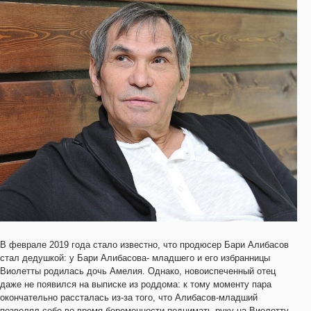
В феврале 2019 года стало известно, что продюсер Бари Алибасов
стал дедушкой: у Бари Алибасова- младшего и его избранницы
Виолетты родилась дочь Амелия. Однако, новоиспеченный отец
даже не появился на выписке из роддома: к тому моменту пара
окончательно рассталась из-за того, что Алибасов-младший
позволял себе во время беременности поднимать руку на Виолетту.