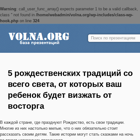
Warning
: call_user_func_array() expects parameter 1 to be a valid callback,
class '' not found in
/home/webadmin/volna.org/wp-includes/class-wp-
hook.php
on line
324
Найти:
5 рождественских традиций со
всего света, от которых ваш
ребенок будет визжать от
восторга
В каждой стране, где празднуют Рождество, есть свои традиции.
Многие из них настолько милые, что о них обязательно стоит
рассказать своим детям. Такие истории могут стать сказками на ночь