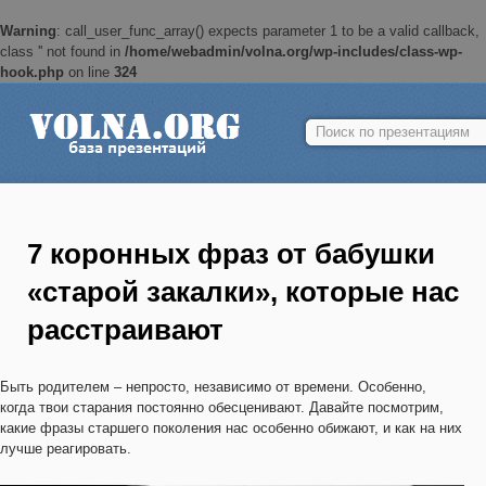
Warning
: call_user_func_array() expects parameter 1 to be a valid callback,
class '' not found in
/home/webadmin/volna.org/wp-includes/class-wp-
hook.php
on line
324
Найти:
7 коронных фраз от бабушки
«старой закалки», которые нас
расстраивают
Быть родителем – непросто, независимо от времени. Особенно,
когда твои старания постоянно обесценивают. Давайте посмотрим,
какие фразы старшего поколения нас особенно обижают, и как на них
лучше реагировать.