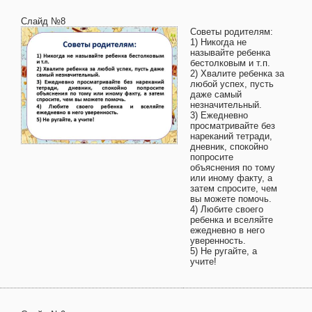
Слайд №8
Советы родителям:
1) Никогда не
называйте ребенка
бестолковым и т.п.
2) Хвалите ребенка за
любой успех, пусть
даже самый
незначительный.
3) Ежедневно
просматривайте без
нареканий тетради,
дневник, спокойно
попросите
объяснения по тому
или иному факту, а
затем спросите, чем
вы можете помочь.
4) Любите своего
ребенка и вселяйте
ежедневно в него
уверенность.
5) Не ругайте, а
учите!