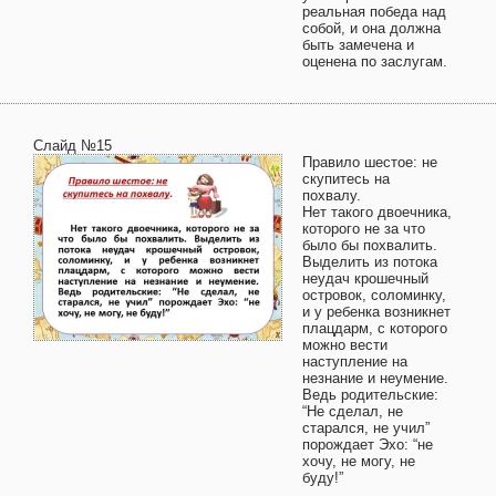
реальная победа над
собой, и она должна
быть замечена и
оценена по заслугам.
Слайд №15
Правило шестое: не
скупитесь на
похвалу.
Нет такого двоечника,
которого не за что
было бы похвалить.
Выделить из потока
неудач крошечный
островок, соломинку,
и у ребенка возникнет
плацдарм, с которого
можно вести
наступление на
незнание и неумение.
Ведь родительские:
“Не сделал, не
старался, не учил”
порождает Эхо: “не
хочу, не могу, не
буду!”