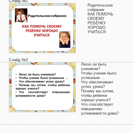
Слайд №1
Родительское
собрание
КАК ПОМОЧЬ
СВОЕМУ
РЕБЁНКУ
ХОРОШО
УЧИТЬСЯ
Слайд №2
Легко ли быть
учеником?
Чтобы учение было
успешным …
Что обеспечивает
успех урока?
Почему мы хотим,
чтобы ребенок
хорошо учился?
Что способствует
повышению
успеваемости дома?