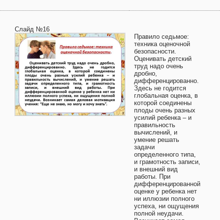
Слайд №16
Правило седьмое:
техника оценочной
безопасности.
Оценивать детский
труд надо очень
дробно,
дифференцированно.
Здесь не годится
глобальная оценка, в
которой соединены
плоды очень разных
усилий ребенка – и
правильность
вычислений, и
умение решать
задачи
определенного типа,
и грамотность записи,
и внешний вид
работы. При
дифференцированной
оценке у ребенка нет
ни иллюзии полного
успеха, ни ощущения
полной неудачи.