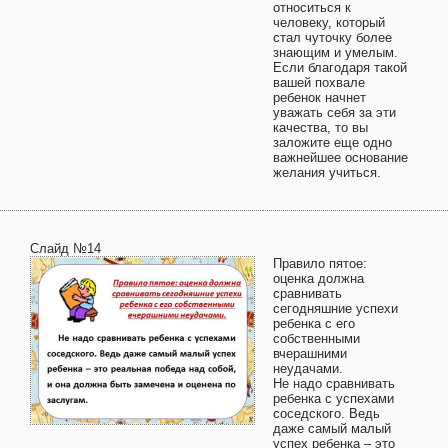
относиться к
человеку, который
стал чуточку более
знающим и умелым.
Если благодаря такой
вашей похвале
ребенок начнет
уважать себя за эти
качества, то вы
заложите еще одно
важнейшее основание
желания учиться.
Слайд №14
Правило пятое:
оценка должна
сравнивать
сегодняшние успехи
ребенка с его
собственными
вчерашними
неудачами.
Не надо сравнивать
ребенка с успехами
соседского. Ведь
даже самый малый
успех ребенка – это