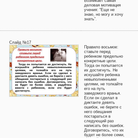
Возникает самая
деловая мотивация
учения: “Еще не
знаю, но могу и хочу
знать”.
Слайд №17
Правило восьмое:
ставьте перед
ребенком предельно
конкретные цели.
Тогда он попытается
их достигнуть. Не
искушайте ребенка
невыполненными
целями, не толкайте
его на путь
заведомого вранья.
Если он сделал в
диктанте девять
ошибок, не берите с
него обещания
постараться в
следующий раз
написать без ошибок.
Договоритесь, что их
будет не более семи,