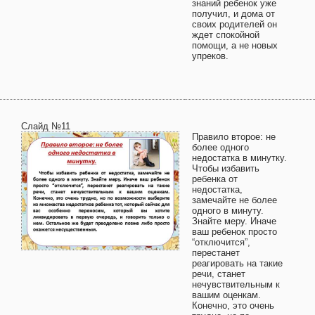
знаний ребенок уже
получил, и дома от
своих родителей он
ждет спокойной
помощи, а не новых
упреков.
Слайд №11
Правило второе: не
более одного
недостатка в минутку.
Чтобы избавить
ребенка от
недостатка,
замечайте не более
одного в минуту.
Знайте меру. Иначе
ваш ребенок просто
“отключится”,
перестанет
реагировать на такие
речи, станет
нечувствительным к
вашим оценкам.
Конечно, это очень