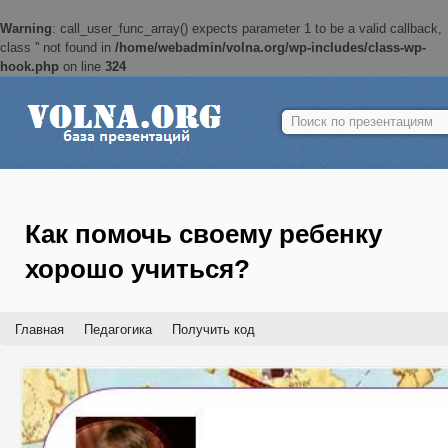
Warning
: call_user_func_array() expects parameter 1 to be a valid callback,
class '' not found in
/home/webadmin/volna.org/wp-includes/class-wp-
hook.php
on line
324
Найти:
Как помочь своему ребенку
хорошо учиться?
Главная
Педагогика
Получить код