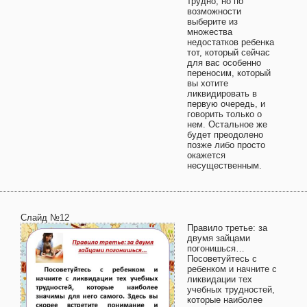
трудно, но по
возможности
выберите из
множества
недостатков ребенка
тот, который сейчас
для вас особенно
переносим, который
вы хотите
ликвидировать в
первую очередь, и
говорить только о
нем. Остальное же
будет преодолено
позже либо просто
окажется
несущественным.
Слайд №12
Правило третье: за
двумя зайцами
погонишься…
Посоветуйтесь с
ребенком и начните с
ликвидации тех
учебных трудностей,
которые наиболее