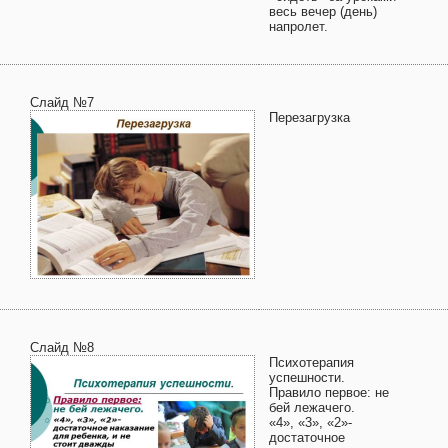
весь вечер (день)
напролет.
Слайд №7
Перезагрузка
Слайд №8
Психотерапия
успешности.
Правило первое: не
бей лежачего.
«4», «3», «2»-
достаточное