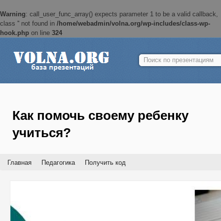
Warning
: call_user_func_array() expects parameter 1 to be a valid callback,
class '' not found in
/home/webadmin/volna.org/wp-includes/class-wp-
hook.php
on line
324
Найти:
Как помочь своему ребенку
учиться?
Главная
Педагогика
Получить код