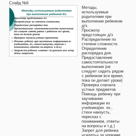
Слайд №6
Методы,
используемые
родителями при
выполнение ребенком
д/з.
Просмотр
предстоящих д/з
Распределение по
степени сложности.
Определение
распорядка дня.
Предоставление
самостоятельности
выполнения (не
следует сидеть рядом
с ребенком все время,
пока он делает уроки)
Проверка сначала
устных предметов.
Помощь ребенку при
заучивании
информации из
учебника(ин. яз.,
стихи наизусть,
пересказ с
пониманием, ответы
на вопросы и т.д.)
Запрет для ребенка
«сидеть» за уроками