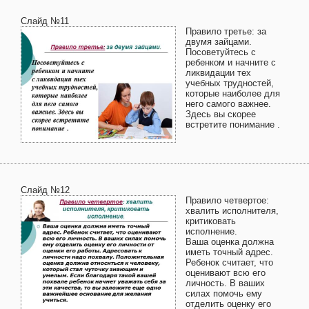
Слайд №11
Правило третье: за
двумя зайцами.
Посоветуйтесь с
ребенком и начните с
ликвидации тех
учебных трудностей,
которые наиболее для
него самого важнее.
Здесь вы скорее
встретите понимание .
Слайд №12
Правило четвертое:
хвалить исполнителя,
критиковать
исполнение.
Ваша оценка должна
иметь точный адрес.
Ребенок считает, что
оценивают всю его
личность. В ваших
силах помочь ему
отделить оценку его