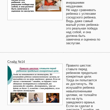
вчерашними
неудачами.
Не надо сравнивать
ребенка с успехами
соседского ребенка.
Ведь даже самый
малый успех ребенка-
это реальная победа
над собой, и она
должна быть
замечена и оценена по
заслугам.
Слайд №14
Правило шестое:
ставьте перед
ребенком предельно
конкретные цели.
Тогда он попытается
их достигнуть. Не
искушайте ребенка
невыполненными
целями, не толкайте
его на путь
заведомого вранья.
Если он сделал в
диктанте 7 ошибок, не