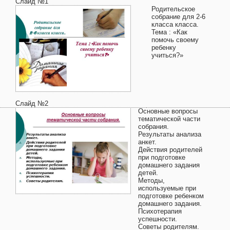
Слайд №1
Родительское
собрание для 2-6
класса класса.
Тема : «Как
помочь своему
ребенку
учиться?»
Слайд №2
Основные вопросы
тематической части
собрания.
Результаты анализа
анкет.
Действия родителей
при подготовке
домашнего задания
детей.
Методы,
используемые при
подготовке ребенком
домашнего задания.
Психотерапия
успешности.
Советы родителям.