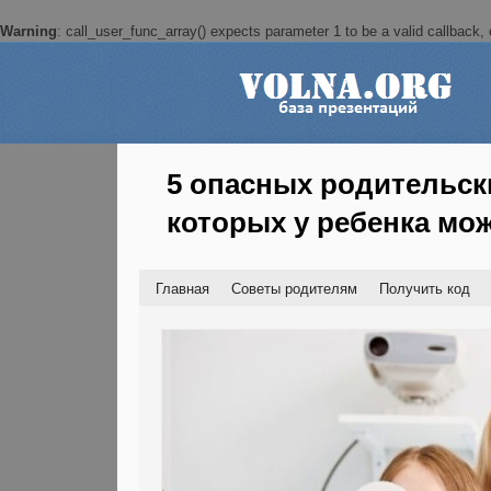
Warning
: call_user_func_array() expects parameter 1 to be a valid callback, c
5 опасных родительск
которых у ребенка мо
Главная
Советы родителям
Получить код