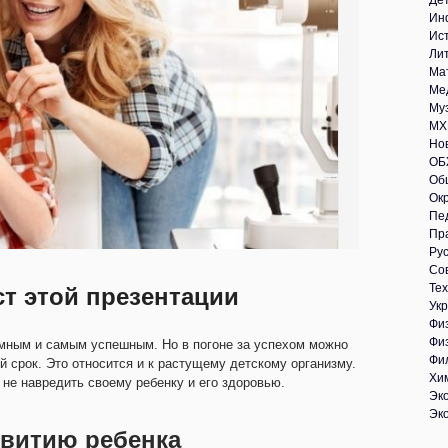
Де
Ин
Ис
Ли
Ма
Ме
Му
МХ
Но
ОБ
Об
Ок
Пе
Пр
Рус
Со
Те
ст этой презентации
Укр
Фи
Фи
умным и самым успешным. Но в погоне за успехом можно
Фи
й срок. Это относится и к растущему детскому организму.
Хи
 не навредить своему ребенку и его здоровью.
Эк
Эк
звитию ребенка