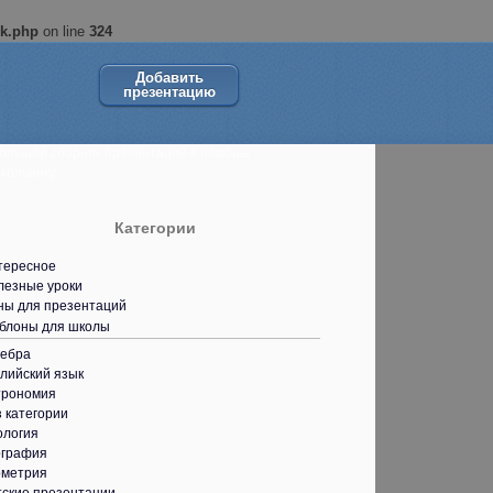
ok.php
on line
324
Добавить
презентацию
ольшой сборник презентаций в помощь
кольнику.
Категории
тересное
лезные уроки
ны для презентаций
блоны для школы
гебра
лийский язык
трономия
 категории
ология
ография
ометрия