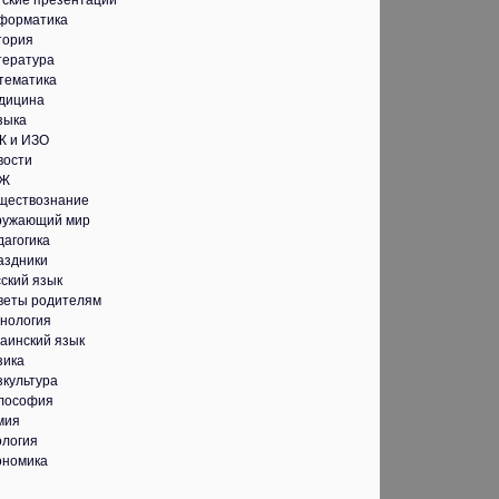
тские презентации
форматика
тория
тература
тематика
дицина
зыка
К и ИЗО
вости
Ж
ществознание
ружающий мир
дагогика
аздники
ский язык
веты родителям
хнология
аинский язык
зика
зкультура
лософия
мия
ология
ономика