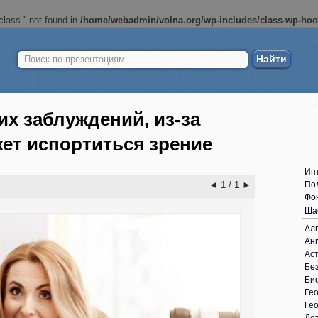
lass '' not found in
/home/webadmin/volna.org/wp-includes/class-wp-ho
Найти:
Б
ш
их заблуждений, из-за
жет испортиться зрение
Ин
◄
1 / 1
►
По
Фо
Ша
Ал
Анг
Ас
Без
Би
Ге
Ге