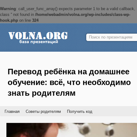
Warning
: call_user_func_array() expects parameter 1 to be a valid callback,
class '' not found in
/home/webadmin/volna.org/wp-includes/class-wp-
hook.php
on line
324
Найти:
Перевод ребёнка на домашнее
обучение: всё, что необходимо
знать родителям
Главная
Советы родителям
Получить код