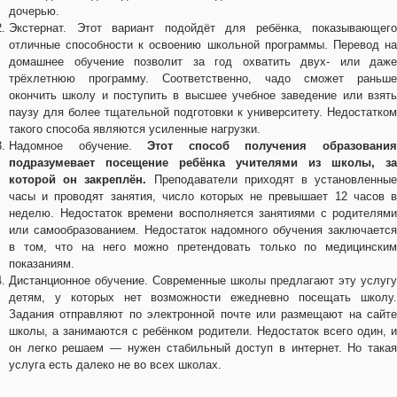
дочерью.
Экстернат. Этот вариант подойдёт для ребёнка, показывающего
отличные способности к освоению школьной программы. Перевод на
домашнее обучение позволит за год охватить двух- или даже
трёхлетнюю программу. Соответственно, чадо сможет раньше
окончить школу и поступить в высшее учебное заведение или взять
паузу для более тщательной подготовки к университету. Недостатком
такого способа являются усиленные нагрузки.
Надомное обучение.
Этот способ получения образовани
подразумевает посещение ребёнка учителями из школы, за
которой он закреплён.
Преподаватели приходят в установленны
часы и проводят занятия, число которых не превышает 12 часов в
неделю. Недостаток времени восполняется занятиями с родителями
или самообразованием. Недостаток надомного обучения заключается
в том, что на него можно претендовать только по медицинским
показаниям.
Дистанционное обучение. Современные школы предлагают эту услугу
детям, у которых нет возможности ежедневно посещать школу.
Задания отправляют по электронной почте или размещают на сайте
школы, а занимаются с ребёнком родители. Недостаток всего один, и
он легко решаем — нужен стабильный доступ в интернет. Но такая
услуга есть далеко не во всех школах.