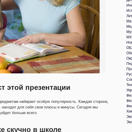
Де
Ин
Ис
Ли
Ма
Ме
Му
МХ
Но
ОБ
Об
Ок
Пе
Пр
Рус
Со
Те
ст этой презентации
Укр
Фи
Фи
редметам набирает особую популярность. Каждая сторона,
Фи
 находит для себя свои плюсы и минусы. Сегодня мы
Хи
дойдет больше всего.
Эк
Эк
е скучно в школе