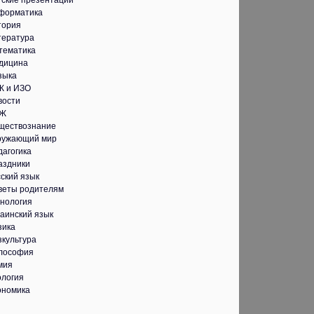
тские презентации
форматика
тория
тература
тематика
дицина
зыка
К и ИЗО
вости
Ж
ществознание
ружающий мир
дагогика
аздники
ский язык
веты родителям
хнология
аинский язык
зика
зкультура
лософия
мия
ология
ономика