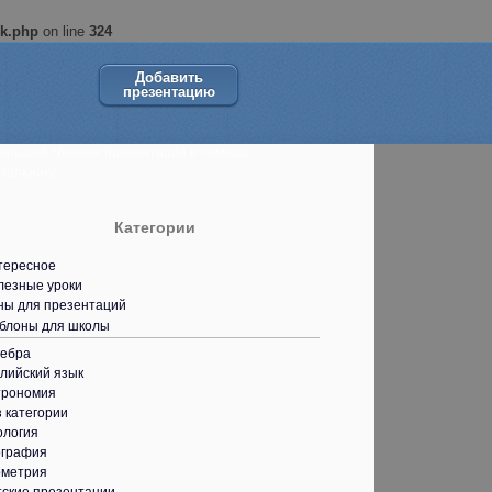
ok.php
on line
324
Добавить
презентацию
ольшой сборник презентаций в помощь
кольнику.
Категории
тересное
лезные уроки
ны для презентаций
блоны для школы
гебра
лийский язык
трономия
 категории
ология
ография
ометрия