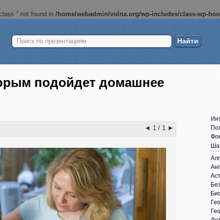
lass '' not found in
/home/webadmin/volna.org/wp-includes/class-wp-ho
Найти:
Б
ш
оторым подойдет домашнее
Ин
◄
1 / 1
►
По
Фо
Ша
Ал
Анг
Ас
Без
Би
Ге
Ге