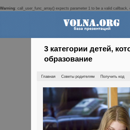
Warning
: call_user_func_array() expects parameter 1 to be a valid callback, c
3 категории детей, к
образование
Главная
Советы родителям
Получить код