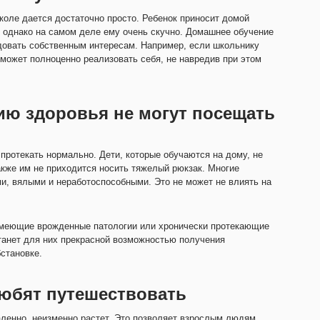
коле дается достаточно просто. Ребенок приносит домой
, однако на самом деле ему очень скучно. Домашнее обучение
едовать собственным интересам. Например, если школьнику
сможет полноценно реализовать себя, не навредив при этом
ию здоровья не могут посещать
 протекать нормально. Дети, которые обучаются на дому, не
акже им не приходится носить тяжелый рюкзак. Многие
и, вялыми и неработоспособными. Это не может не влиять на
 имеющие врожденные патологии или хронически протекающие
танет для них прекрасной возможностью получения
становке.
любят путешествовать
ленно, неизменно растет. Это позволяет взрослым людям