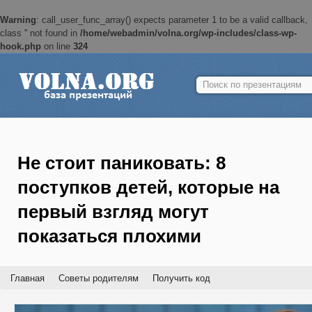
Warning
: call_user_func_array() expects parameter 1 to be a valid callback,
class '' not found in
/home/webadmin/volna.org/wp-includes/class-wp-
hook.php
on line
324
Найти:
Не стоит паниковать: 8
поступков детей, которые на
первый взгляд могут
показаться плохими
Главная
Советы родителям
Получить код