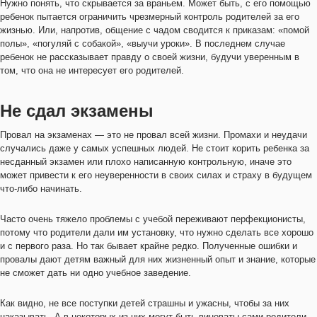
Нужно понять, что скрывается за враньем. Может быть, с его помощью
ребенок пытается ограничить чрезмерный контроль родителей за его
жизнью. Или, напротив, общение с чадом сводится к приказам: «помой
полы», «погуляй с собакой», «выучи уроки». В последнем случае
ребенок не рассказывает правду о своей жизни, будучи уверенным в
том, что она не интересует его родителей.
Не сдал экзамены
Провал на экзаменах — это не провал всей жизни. Промахи и неудачи
случались даже у самых успешных людей. Не стоит корить ребенка за
несданный экзамен или плохо написанную контрольную, иначе это
может привести к его неуверенности в своих силах и страху в будущем
что-либо начинать.
Часто очень тяжело проблемы с учебой переживают перфекционисты,
потому что родители дали им установку, что нужно сделать все хорошо
и с первого раза. Но так бывает крайне редко. Полученные ошибки и
провалы дают детям важный для них жизненный опыт и знание, которые
не сможет дать ни одно учебное заведение.
Как видно, не все поступки детей страшны и ужасны, чтобы за них
наказывать. А в некоторых из них могут быть виноваты сами родители.