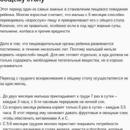
Этот период один из самых важных в становлении пищевого поведения
ребенка. Многие взрослые считают, что малыш с 6 месяцев способен
переваривать «взрослую» пищу и прикармливают его с общего стола.
Конечно, это не правильно, особенно если в ход идут жирные супы,
пельмени, колбаса и прочие вредности.
Дело в том, что пищеварительные органы ребенка развиваются
постепенно, в течение нескольких лет. Поэтому малышей нельзя
кормить «взрослой» пищей. Для них готовят отдельно, а еда должна не
только содержать необходимые питательные вещества, но и хорошо
усваиваться.
Переход с грудного вскармливания к общему столу осуществляется не
за один месяц.
До двух месяцев малыша прикладывают к груди 7 раз в сутки –
каждые 3 часа, с 6-ти часовым перерывом на ночной сон.
Со второго месяца ребенка кормят только 6 раз в сутки – каждые 3,5
часа. В этот период ему начинают давать фруктовые и овощные соки,
чтобы обеспечить витаминами А и С.
С 5-6 месяцев грудное молоко перестает покрывать потребности
растущего организма в солях железа, извести и фосфора, которые