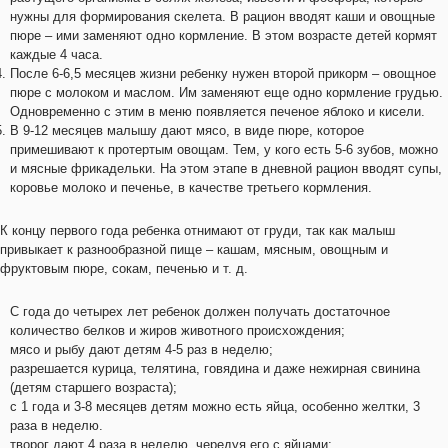
нужны для формирования скелета. В рацион вводят каши и овощные
пюре – ими заменяют одно кормление. В этом возрасте детей кормят
каждые 4 часа.
После 6-6,5 месяцев жизни ребенку нужен второй прикорм – овощное
пюре с молоком и маслом. Им заменяют еще одно кормление грудью.
Одновременно с этим в меню появляется печеное яблоко и кисели.
В 9-12 месяцев малышу дают мясо, в виде пюре, которое
примешивают к протертым овощам. Тем, у кого есть 5-6 зубов, можно
и мясные фрикадельки. На этом этапе в дневной рацион вводят супы,
коровье молоко и печенье, в качестве третьего кормления.
К концу первого года ребенка отнимают от груди, так как малыш
привыкает к разнообразной пище – кашам, мясным, овощным и
фруктовым пюре, сокам, печенью и т. д.
С года до четырех лет ребенок должен получать достаточное
количество белков и жиров животного происхождения;
мясо и рыбу дают детям 4-5 раз в неделю;
разрешается курица, телятина, говядина и даже нежирная свинина
(детям старшего возраста);
с 1 года и 3-8 месяцев детям можно есть яйца, особенно желтки, 3
раза в неделю.
творог дают 4 раза в неделю, чередуя его с яйцами;