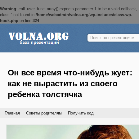
Warning
: call_user_func_array() expects parameter 1 to be a valid callback,
class '' not found in
/home/webadmin/volna.org/wp-includes/class-wp-
hook.php
on line
324
Найти:
Он все время что-нибудь жует:
как не вырастить из своего
ребенка толстячка
Главная
Советы родителям
Получить код