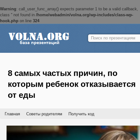
Warning
: call_user_func_array() expects parameter 1 to be a valid callback,
class '' not found in
/home/webadmin/volna.org/wp-includes/class-wp-
hook.php
on line
324
Найти:
8 самых частых причин, по
которым ребенок отказывается
от еды
Главная
Советы родителям
Получить код