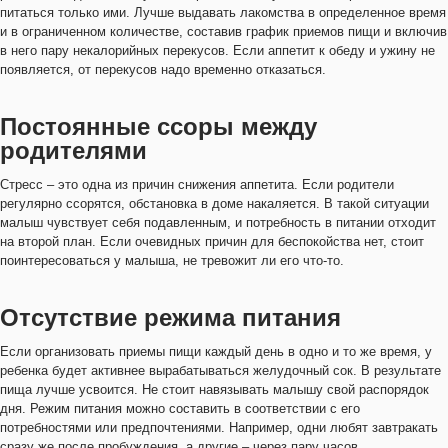
питаться только ими. Лучше выдавать лакомства в определенное время
и в ограниченном количестве, составив график приемов пищи и включив
в него пару некалорийных перекусов. Если аппетит к обеду и ужину не
появляется, от перекусов надо временно отказаться.
Постоянные ссоры между
родителями
Стресс – это одна из причин снижения аппетита. Если родители
регулярно ссорятся, обстановка в доме накаляется. В такой ситуации
малыш чувствует себя подавленным, и потребность в питании отходит
на второй план. Если очевидных причин для беспокойства нет, стоит
поинтересоваться у малыша, не тревожит ли его что-то.
Отсутствие режима питания
Если организовать приемы пищи каждый день в одно и то же время, у
ребенка будет активнее вырабатываться желудочный сок. В результате
пища лучше усвоится. Не стоит навязывать малышу свой распорядок
дня. Режим питания можно составить в соответствии с его
потребностями или предпочтениями. Например, одни любят завтракать
сразу же после пробуждения, а другие – через пару часов.