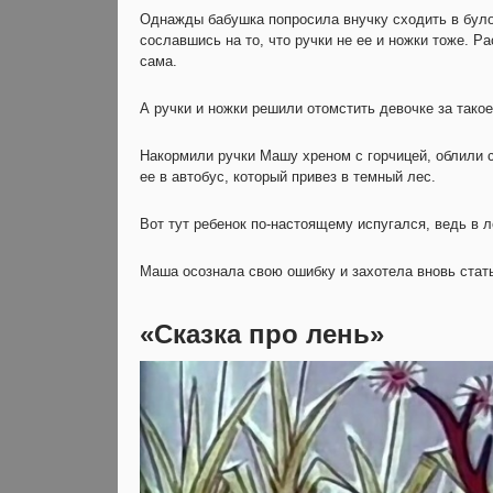
Однажды бабушка попросила внучку сходить в було
сославшись на то, что ручки не ее и ножки тоже. Р
сама.
А ручки и ножки решили отомстить девочке за такое
Накормили ручки Машу хреном с горчицей, облили с
ее в автобус, который привез в темный лес.
Вот тут ребенок по-настоящему испугался, ведь в л
Маша осознала свою ошибку и захотела вновь стать
«Сказка про лень»