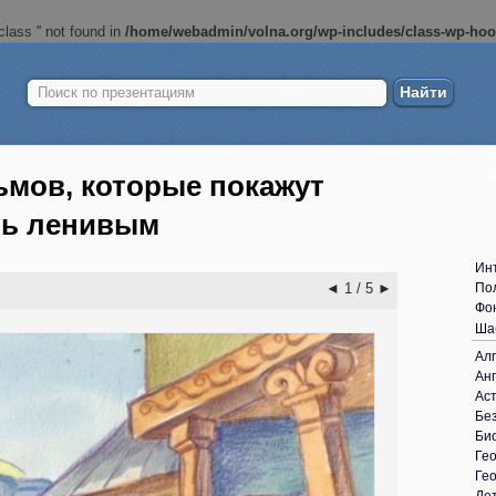
lass '' not found in
/home/webadmin/volna.org/wp-includes/class-wp-ho
Найти:
Б
ш
мов, которые покажут
ыть ленивым
Ин
◄
1 / 5
►
По
Фо
Ша
Ал
Анг
Ас
Без
Би
Ге
Ге