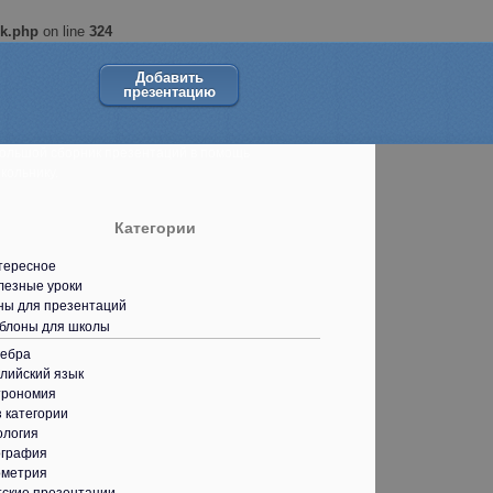
ok.php
on line
324
Добавить
презентацию
ольшой сборник презентаций в помощь
кольнику.
Категории
тересное
лезные уроки
ны для презентаций
блоны для школы
гебра
лийский язык
трономия
 категории
ология
ография
ометрия