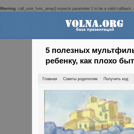
Warning
: call_user_func_array() expects parameter 1 to be a valid callback, c
5 полезных мультфиль
ребенку, как плохо б
Главная
Советы родителям
Получить код