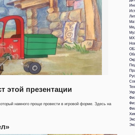
Де
Ин
Ис
Ли
Ма
Ме
Му
МХ
Но
ОБ
Об
Ок
Пе
Пр
Рус
Со
Те
ст этой презентации
Укр
Фи
Фи
который намного проще провести в игровой форме. Здесь на
Фи
Хи
Эк
ел»
Эк