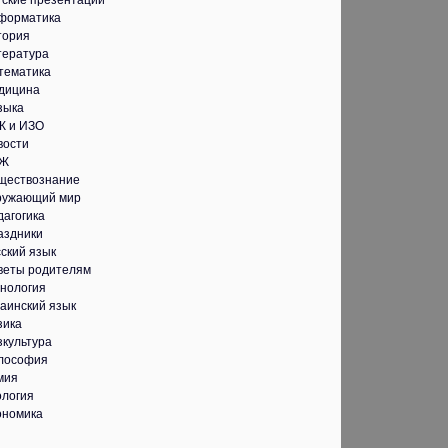
тские презентации
форматика
тория
тература
тематика
дицина
зыка
К и ИЗО
вости
Ж
ществознание
ружающий мир
дагогика
аздники
ский язык
веты родителям
хнология
аинский язык
зика
зкультура
лософия
мия
ология
ономика